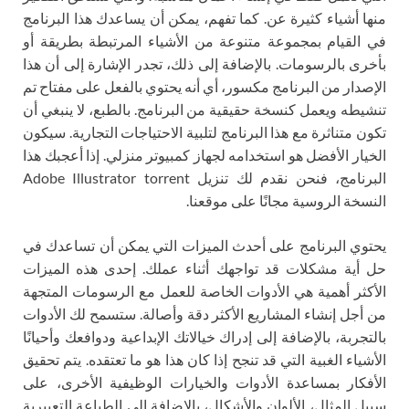
منها أشياء كثيرة عن. كما تفهم، يمكن أن يساعدك هذا البرنامج
في القيام بمجموعة متنوعة من الأشياء المرتبطة بطريقة أو
بأخرى بالرسومات. بالإضافة إلى ذلك، تجدر الإشارة إلى أن هذا
الإصدار من البرنامج مكسور، أي أنه يحتوي بالفعل على مفتاح تم
تنشيطه ويعمل كنسخة حقيقية من البرنامج. بالطبع، لا ينبغي أن
تكون متناثرة مع هذا البرنامج لتلبية الاحتياجات التجارية. سيكون
الخيار الأفضل هو استخدامه لجهاز كمبيوتر منزلي. إذا أعجبك هذا
البرنامج، فنحن نقدم لك تنزيل Adobe Illustrator torrent
النسخة الروسية مجانًا على موقعنا.
يحتوي البرنامج على أحدث الميزات التي يمكن أن تساعدك في
حل أية مشكلات قد تواجهك أثناء عملك. إحدى هذه الميزات
الأكثر أهمية هي الأدوات الخاصة للعمل مع الرسومات المتجهة
من أجل إنشاء المشاريع الأكثر دقة وأصالة. ستسمح لك الأدوات
بالتجربة، بالإضافة إلى إدراك خيالاتك الإبداعية ودوافعك وأحيانًا
الأشياء الغبية التي قد تنجح إذا كان هذا هو ما تعتقده. يتم تحقيق
الأفكار بمساعدة الأدوات والخيارات الوظيفية الأخرى، على
سبيل المثال، الألوان والأشكال، بالإضافة إلى الطباعة التعبيرية