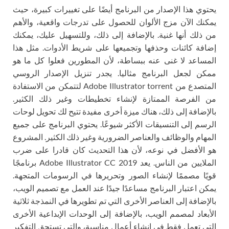
يحتوي هذا الإصدار من البرنامج أيضًا على تغييرات كبيرة، حيث
يمكنك الآن مزج الألوان للحصول على تدرجات واقعية، والأهم
من ذلك أنها غنية. بالإضافة إلى ذلك، وللتسهيل عليك، يمكنك
إضافة كائنات وحذفها وتجميعها على شريط الأدوات. مثل هذا
المساعد لا غنى عنه ببساطة، لأن المطورين فعلوا كل ما هو
ممكن لجعل البرنامج مثاليا. يجدر تنزيل الإصدار الروسي
المتصدع من Adobe Illustrator torrent لتتمكن من الاستفادة
من الفرصة الممتازة لإنشاء تخطيطات وغير ذلك الكثير.
بالإضافة إلى ذلك، هناك ميزة أخرى مفيدة تتيح لك تحويل لوحات
الرسم إلى التنسيقات الأكثر شيوعًا. يحتوي البرنامج على جميع
المهام والوظائف والعناصر الضرورية وغير ذلك الكثير. المشروع
هو الأفضل في نوعه، لأن هذا التحديث كان قادرا على ضرب
الملايين من الناس. يعد Adobe Illustrator CC 2019 برنامجًا
قويًا مصممًا لإنشاء الصور وتحريرها في الرسومات المتجهة.
يمكن اعتبار البرنامج مساعدًا جيدًا عند العمل مع تصميم الويب،
بالإضافة إلى العناصر الأخرى التي تم تطويرها في النمذجة ثلاثية
الأبعاد لمصمم الويب، بالإضافة إلى الوحدات الإبداعية الأخرى
التي تعمل فقط في إنشاء أعمال مناسبة، والتي تستحق التفكير