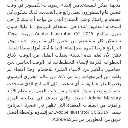
متجهة. يمكن للمستخدمين إنشاء رسومات الكمبيوتر في وقت
قصير. قام المطورون بعمل رائع في التحديث، لذلك سيكون كل
مستخدم راضيًا، وحتى المبتدئ الذي لن يواجه أي مشاكل في
استخدام التطبيق. للبدء في استخدام البرنامج، ما عليك سوى
تنزيل برنامج Adobe Illustrator CC 2019 تورنت مجانًا.
سيتمكن كل مستخدم من تحقيق كل ما يريده، حيث يوفر
البرنامج فرصا كبيرة. يعد إنشاء الأنماط أيضًا أمرًا بسيطًا للغاية،
نظرًا لأن تعلم هذه التقنية يتطلب القليل من الوقت لاتباع
الخطوات اللازمة لإنشاء التخطيطات. في الوقت الحاضر، نحن
محاطون بالكثير من الأشياء المثيرة للاهتمام، وهذا الاتجاه لم
يفلت من البرمجيات، بما في ذلك من عالم محرري الرسوم.
بغض النظر عما يقوله أي شخص، فإن البرنامج الذي سنتحدث
عنه اليوم يعتبر مثيرًا للاهتمام من حيث العمل مع نظام الأداء
Adobe Mercury الجديد، والذي يساعد في معالجة المزيد
والمزيد من الملفات المعقدة التي تظهر في عصرنا. البرنامج
يسمى Adobe Illustrator CC 2019، تم إنشاؤه بواسطة أفضل
فريق من المطورين من شركة Adobe.