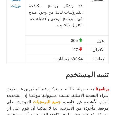
تورنت
قد يشكو برنامج مكافحة
الفيروسات لديك من وجود صدع
في البرنامج. نوصي بتعطيله عند
التنزيل والتثبيت.
بذور:
305
الأقران:
27
مقاس:
686.94 ميجابايت
تنبيه المستخدم
برنامجنا
مخصص فقط للفحص. تذكر دعم المطورين عن طريق
شراء النسخة الأصلية. ليست مسؤولية موقعنا إذا استخدمه
الناس لأنشطة غير قانونية.
جميع البرمجيات
الموجودة على
موقعنا مأخوذة من الإنترنت، لذا لا يمكننا أن نلوم على أي
مشاكل. قد يظن بعض برامج مكافحة الفيروسات أن البرمجيات