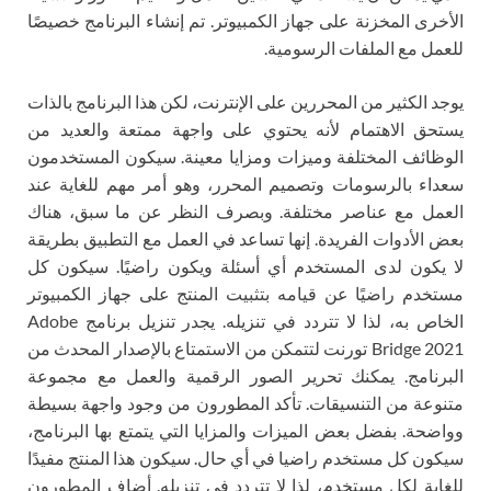
الأخرى المخزنة على جهاز الكمبيوتر. تم إنشاء البرنامج خصيصًا
للعمل مع الملفات الرسومية.
يوجد الكثير من المحررين على الإنترنت، لكن هذا البرنامج بالذات
يستحق الاهتمام لأنه يحتوي على واجهة ممتعة والعديد من
الوظائف المختلفة وميزات ومزايا معينة. سيكون المستخدمون
سعداء بالرسومات وتصميم المحرر، وهو أمر مهم للغاية عند
العمل مع عناصر مختلفة. وبصرف النظر عن ما سبق، هناك
بعض الأدوات الفريدة. إنها تساعد في العمل مع التطبيق بطريقة
لا يكون لدى المستخدم أي أسئلة ويكون راضيًا. سيكون كل
مستخدم راضيًا عن قيامه بتثبيت المنتج على جهاز الكمبيوتر
الخاص به، لذا لا تتردد في تنزيله. يجدر تنزيل برنامج Adobe
Bridge 2021 تورنت لتتمكن من الاستمتاع بالإصدار المحدث من
البرنامج. يمكنك تحرير الصور الرقمية والعمل مع مجموعة
متنوعة من التنسيقات. تأكد المطورون من وجود واجهة بسيطة
وواضحة. بفضل بعض الميزات والمزايا التي يتمتع بها البرنامج،
سيكون كل مستخدم راضيا في أي حال. سيكون هذا المنتج مفيدًا
للغاية لكل مستخدم، لذا لا تتردد في تنزيله. أضاف المطورون