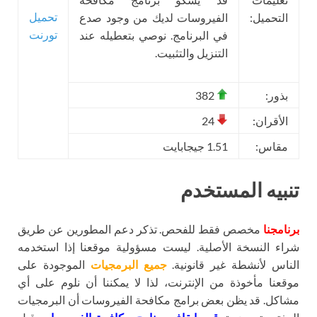
تحميل
التحميل:
الفيروسات لديك من وجود صدع
تورنت
في البرنامج. نوصي بتعطيله عند
التنزيل والتثبيت.
بذور:
382
الأقران:
24
مقاس:
1.51 جيجابايت
تنبيه المستخدم
برنامجنا
مخصص فقط للفحص. تذكر دعم المطورين عن طريق
شراء النسخة الأصلية. ليست مسؤولية موقعنا إذا استخدمه
الناس لأنشطة غير قانونية.
جميع البرمجيات
الموجودة على
موقعنا مأخوذة من الإنترنت، لذا لا يمكننا أن نلوم على أي
مشاكل. قد يظن بعض برامج مكافحة الفيروسات أن البرمجيات