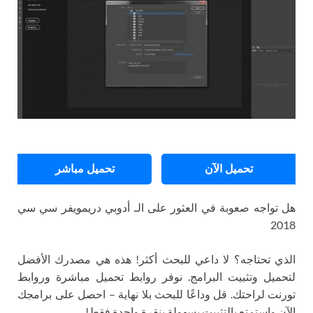
تحميل الآن
تحميل مباشر
هل تواجه صعوبة في العثور على الـ أدوبي دريمويفر سي سي
2018
الذي تحتاجه؟ لا داعي للبحث أكثر! هذه هي مصدرك الأفضل
لتحميل وتثبيت البرامج. نوفر روابط تحميل مباشرة وروابط
تورنت لراحتك. قل وداعًا للبحث بلا نهاية – احصل على برامجك
الآن واستمتع بالتثبيت بسهولة بنقرة واحدة فقط!