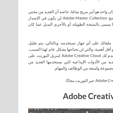
ان واحد هو أمر مريح تمامًا، خاصة أن العديد من محبي
برامج Adobe بدأوا في انتظار هذا البرنامج عندما علموا أن برنامج Adobe Master Collection لن يكون في الإصدار
 يسمى بالنسخة الطويلة، أو بالأحرى البديل عما كان
يم ومزامنة ملفاتك على أي جهاز تستخدمه. وبالتالي، يتم تقليل
أقل أهمية، والتي لن تحتاجها بشكل عام. لهذا السبب،
إذا كنت ترغب في الحصول على برنامج لتحسين عملك، فإننا نقدم لك Adobe Creative Cloud لتنزيل التورنت على
امًا. يحتوي Adobe Creative Cloud على العديد من الأدوات الإبداعية التي يستخدمها العديد من