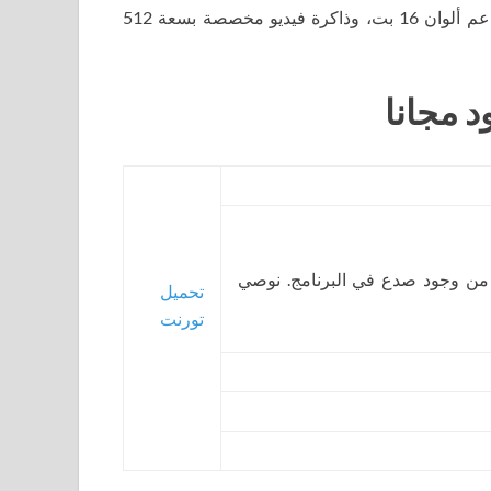
شاشة بدقة 1024 × 768 (يوصى بـ 1280 × 800)، ودعم ألوان 16 بت، وذاكرة فيديو مخصصة بسعة 512
د مجانا
 من وجود صدع في البرنامج. نوصي
تحميل
تورنت