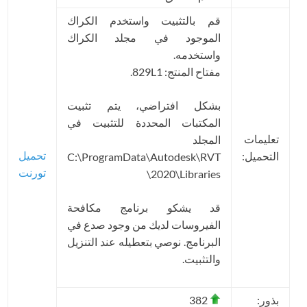
قم بالتثبيت واستخدم الكراك
الموجود في مجلد الكراك
واستخدمه.
مفتاح المنتج: 829L1.
بشكل افتراضي، يتم تثبيت
المكتبات المحددة للتثبيت في
تعليمات
المجلد
تحميل
التحميل:
C:\ProgramData\Autodesk\RVT
تورنت
2020\Libraries\
قد يشكو برنامج مكافحة
الفيروسات لديك من وجود صدع في
البرنامج. نوصي بتعطيله عند التنزيل
والتثبيت.
بذور:
382