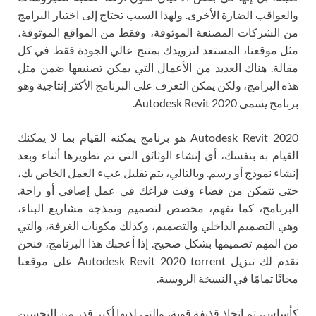
والعواقب الضارة الأخرى. ولهذا السبب تحتاج إلى اختيار البرامج
من الشركات المصنعة الموثوقة، وفقط من المواقع الموثوقة،
مثل موقعنا، المستعد لتزويدك بمنتج عالي الجودة فقط في كل
مقالة. هناك العديد من الأعمال التي يمكن تصنيفها ضمن مثل
هذه البرامج، ولكن يمكن التعرف على البرنامج الأكثر إنتاجية وهو
برنامج يسمى Autodesk Revit 2020.
Autodesk Revit 2020 هو برنامج يمكنه القيام بما لا يمكنك
القيام به بنفسك، أي إنشاء الوثائق التي تم تطويرها أثناء وبعد
إنشاء نموذج أو رسم. وبالتالي، يتم تقليل عبء العمل الخاص بك،
حتى تتمكن من قضاء وقت فراغك في عمل إضافي أو راحة.
البرنامج، كما تفهم، مخصص لتصميم ونمذجة مشاريع البناء،
وهي التصميم الداخلي والتصميم، وكذلك مكونات الغرفة، والتي
من المهم تصميمها بشكل صحيح. إذا أعجبك هذا البرنامج، فنحن
نقدم لك تنزيل Autodesk Revit 2020 torrent على موقعنا
مجانًا تمامًا في النسخة الروسية.
كأساس، تم اتخاذ قذيفة قوية، والتي لديها أكبر قدر من التحسين