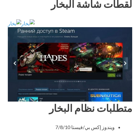
لقطات شاشة البخار
متطلبات نظام البخار
ويندوز إكس بي/فيستا 7/8/10