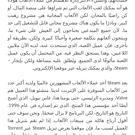
هو أنه يمكنك لعب الألعاب التي تم شراؤها على منصة المال، أو
كن راضيًا بالمجان. لكن الألعاب المجانية هي مشروع رهيب
كبير، ونادرًا ما يكون هناك مشروع مجاني قابل للتشغيل إلى حد
ما، لأن جميع المبدعين يحتاجون إلى العيش على شيء ما،
وينتجون ألعابهم بتكلفة صغيرة وأحيانًا كبيرة. ولكن، بطريقة أو
بأخرى، فإن عميل اللعبة، الذي سنتحدث عنه، لديه الآن ملايين
اللاعبين، وهذا يستحق النظر فيه. من المحتمل أن يكون عميل
اللعبة مألوفًا لدى الجميع، ويُطلق عليه ببساطة ولكن بإيجاز –
Steam، والذي يمكنك تنزيله عبر موقعنا الإلكتروني.
يعد Steam أحد عملاء الألعاب المشهورين عالميًا ولديه أكبر عدد
من الألعاب المتوفرة على الإنترنت لدينا. منشئو هذا العميل هم
Valve، ومديره الرئيسي، حتى يومنا هذا، غابي نيويل، الذي أصبح
أيضًا أحد مؤسسي هذا المنتج، الذي تم إصداره في عام 1996.
التاريخ هو التاريخ، لكن البرنامج لا يزال ضخمًا، ونحن سوف حتى
أقول أرباح هائلة من مبيعات الألعاب. إذا لم تقم بتنزيل هذا
العميل لسبب ما، فإن موقعنا يعرض تنزيل Steam عبر Torrent