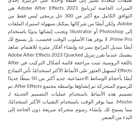
الميزات الخاصة لبرنامج Adobe After Effects 2023 هي
التوافق الكامل مع أكثر من 300 حل برمجي ليس فقط من
Adobe، ولكن أيضًا من شركائها. يمكنك بسهولة استيراد الملفات
إلى Photoshop أو Illustrator وتجنب إنشائها يدويًا باستخدام
Prime Pro. لا يوفر هذا الأسلوب الوقت فحسب، بل يسمح لك
أيضًا بتبديل البرامج بسرعة وإنشاء أفكار مثيرة للاهتمام. شاهد
بنفسك عندما تقرر تنزيل Adobe After Effects 2023 Quacked
باللغة الروسية. تمت مراجعة قائمة أشكال التركيب في After
Effects لتسهيل العثور على الأنماط الأكثر استخدامًا. تأتي النماذج
أيضًا بأحجام الوسائط الاجتماعية. جديد أكثر من 50 نمطًا جديدًا
للرسوم المتحركة تم إنشاؤها بواسطة مجتمع After Effects. تم
تصميم هذه الأنماط باستخدام عمليات التصميم الحديثة لـ
Moshn، مما يوفر الوقت باستخدام التقنيات الأكثر استخدامًا،
مما يسمح لك بإنشاء رسوم متحركة سريعة دون الحاجة إلى
البدء من الصفر.