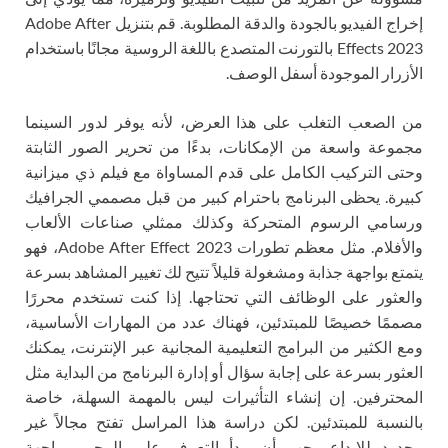
إخراج الفيديو بالجودة والدقة المطلوبة. قم بتنزيل Adobe After
Effects 2023 بالتورنت المتصدع باللغة الروسية مجانًا باستخدام
الأزرار الموجودة أسفل الوصف.
من الصعب التغلب على هذا العرض، لأنه يوفر لدور السينما
مجموعة واسعة من الإمكانات، بدءًا من تحرير الصور الثابتة
وحتى التركيب الكامل على قدم المساواة مع فيلم ذي ميزانية
كبيرة. يحظى البرنامج باحترام كبير من قبل مصممي الجرافيك
ورسامي الرسوم المتحركة وكذلك ممثلي صناعات الألعاب
والأفلام. مثل معظم تطورات Adobe After Effect 2023، فهو
يتمتع بواجهة جذابة ومشغولة قليلاً تتيح لك تغيير المشاهد بسرعة
والعثور على الوظائف التي تحتاجها. إذا كنت تستخدم محررًا
مصممًا خصيصًا للمبتدئين، فهناك عدد من المهارات الأساسية،
ومع الكثير من البرامج التعليمية المجانية عبر الإنترنت، يمكنك
العثور بسرعة على إجابة سؤال أو إدارة البرنامج من البداية مثل
المحترفين. إن إنشاء التأثيرات ليس بالمهمة السهلة، خاصة
بالنسبة للمبتدئين. لكن دراسة هذا المراسل تفتح مجالاً غير
محدود للإبداع. يجب أن يبدأ التعرف على المحرر بواجهة