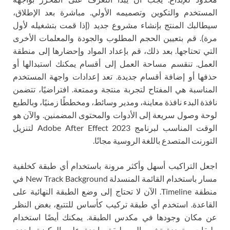
المستخدم والتكوين وتصميمه الأولي. مباشرة بعد الإطلاق،
سيطالبك المنتج بإنشاء مشروع جديد (إذا قمت بتشغيله لأول
مرة). قم بتعيين الحجم المطلوب والجودة والمعلمات الأخرى
التي تحتاجها. بعد ذلك، قم بإعداد المواد وإحضارها إلى منطقة
العمل. تنقسم مساحة العمل إلى أقسام يمكنك استبدالها أو
حذفها أو إضافة أقسام جديدة. تعد إعدادات واجهة المستخدم
المناسبة هي المفتاح لتجربة منتجة وممتعة. افتراضيًا، تتضمن
نافذة البدء نافذة معاينة، ومدير وسائط، ومخططًا زمنيًا، وبالطبع
لوحة وصول سريعة إلى الأدوات والمحتوى المضمنين. والآن هو
الوقت المناسب لبرنامج Adobe After Effect 2023 لتنزيل
التورنت المتصدع باللغة الروسية مجانًا.
اجعل التراكيب أسهل وأكثر مرونة باستخدام أي طبقة كخلفية
مسار باستخدام القائمة المنسدلة New Track Background في
منطقة Timeline. الآن لا تحتاج إلى وضع الطبقة النهائية على
القاعدة. استخدم أي طبقة تركيب كأساس للتتبع، بغض النظر
عن مكان وجودها في مكدس الطبقة. يمكنك أيضًا استخدام
طبقات متعددة تشير إلى طبقة واحدة على الركيزة. إحدى