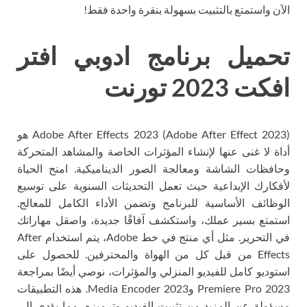
الآن واستمتع بالتثبيت بسهولة بنقرة واحدة فقط!
تحميل برنامج ادوبي افتر
افكت 2023 تورنت
Adobe After Effects 2023 (Adobe After Effect 2023) هو
أداة لا غنى عنها لإنشاء المؤثرات الخاصة والمشاهد المتحركة
وحافظات الشاشة ومعالجة الصور الديناميكية. امنح الحياة
لأفكارك الإبداعية حيث تعمل التحديثات السنوية على توسيع
الوظائف الأساسية للبرنامج وتضمن الأداء الكامل للمعالج.
استمتع بسير عملك، واستكشف آفاقًا جديدة، واصقل مهاراتك
في التحرير. مثل أي منتج في خط Adobe، يتم استخدام After
Effects من قبل كل من الهواة والمحترفين. للحصول على
استوديو كامل للفيديو المنزلي والمؤثرات، نوصي أيضًا بمراجعة
Premiere Pro 2023 وMedia Encoder 2023. هذه التطبيقات
مسؤولة عن المزيد من تثبيت الفيديو وترميزه، مما يؤدي إلى