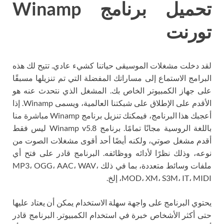
تحميل برنامج Winamp
تورنت
لقد دخلت مشغلات الموسيقى حياتنا كشيء عادي. تتيح لك هذه
البرامج الاستماع إلى مساراتك المفضلة التي تم تنزيلها مسبقًا
على جهاز الكمبيوتر الخاص بك. المشغل الذي نتحدث عنه هو
الأقدم على الإطلاق على شبكتنا العالمية، ويسمى Winamp. إذا
أعجبك هذا البرنامج، فيمكنك تنزيل برنامج Winamp مباشرة منا
باللغة الروسية مجانًا تمامًا. برنامج Winamp v5.8 ليس فقط
أقدم مشغل صوتي، ولكنه أيضًا أحد أقوى مشغلات الصوت من
نوعه، وذلك نظرًا لأدائه ووظائفه. البرنامج قادر على فتح أي
ملفات وسائط متعددة، بما في ذلك MP3، OGG، AAC، WAV،
MOD، XM، S3M، IT، MIDI، إلخ.
يحتوي البرنامج على واجهة سهلة الاستخدام يمكن أن يعتاد عليها
حتى أكثر الأشخاص خبرة في استخدام الكمبيوتر. البرنامج قادر