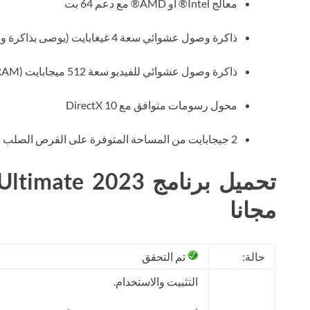
معالج Intel® أو AMD® مع دعم 64 بت
ذاكرة وصول عشوائي سعة 4 غيغابايت (يوصى بذاكرة وصول عشوائي سعة 8 غيغابايت أو أكثر)
ذاكرة وصول عشوائي للفيديو سعة 512 ميجابايت (VRAM)
محول رسومات متوافق مع DirectX 10
2 جيجابايت من المساحة المتوفرة على القرص الصلب
تحميل برنامج  2023
مجانا
حالة:
تم التحقق
التثبيت والاستخدام.