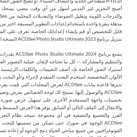
أصبح التحرير غير المدمر أسهل من أي وقت مضى. يمنحك معا
قابل للتخصيص أو قم بإنشاء إعداداتك الخاصة. تعرف على المز
بتنزيل برنامج ACDSee Photo Studio Ultimate 2023 النسخة الروسية مجانًا.
يتمتع برنامج 4
والتنظيم والمشاركة — كل ما تحتاجه لإتقان عملية التصوير الفو
استيراد الصور الخاصة بك. أضف التقييمات والكلمات الرئيسية 
تديرها قاعدة بيانات ACDSee لعرض المجلدا
تحسينات واجهة المستخدم الأخرى على تسهيل عرض صورة و
الفرز والتجميع والتصفية في أي مجموعة. سيجد نظام التعر
ACDSee الوجوه في صورك حتى تتمكن من تسميتها للبح
الفوتوغرافيين من جميع مناحي الحياة دمج الوجوه أو إعادة تس