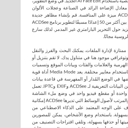
الذكاء الاصطناعي الجديد واكتشاف السماء، أو تنقيح الصور الشخصية باستخدام AI Face Edit الجديد. في وضع التطوير،
دل الإضاءة الرائد في الصناعة وعجلات الألوان
والدرجات اللونية وتقليل الضوضاء والتعديلات المحلية من ACDSee ميزة على المنافسة. قم بإنشاء مظاهر جديدة
مذهلة بنقرة واحدة باستخدام إعدادات التطوير المسبقة. اختر من بين أكثر من 50 إعدادًا مسبقًا لتطوير برنامج ACDSee
يد حول التحرير البارامتري غير المدمر. لذلك سارع
ACDSee Photo Studio Ultimate 202 بقدرات ممتازة لإدارة الملفات. يمكنك البحث والفرز والنقل
توغرافي موجود هنا في متناول يدك. لا تقم بتنزيل أو
الهرمية والعلامات والفئات وبيانات الموقع وتسميات
الألوان المخصصة. استخدم البحث المتقدم لإجراء و/أو البحث باستخدام معايير مختلفة. يعد Media Mode أداة قوية
ت التي قمت بعرضها في الوضع المُدار أو المفهرسة في قاعدة بيانات
ACDSee والوصول إليها. تسمح لك لوحة الخصائص بعرض وتعيين البيانات التعريفية لـ ACDSee وEXIF وIPTC. تعمل
احدة أو مقطع فيديو واحد في وضع ملء الشاشة
والانتقال إلى الملف التالي أو السابق. يوفر هذا العرض المبسط والمرتب لأصول الوسائط التي تديرها ACDSee إمكانية
ف على الوجه المعتمد على الذكاء الاصطناعي من
ث بسهولة. باستخدام وضع الأشخاص، يمكن للمصورين
ميتها أو حذفها بسهولة، وتلقي اقتراحات التصنيف من