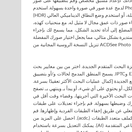
داتك كإعداد مسبق مخصص وقم بتطبيقها على صور
متعددة مرة واحدة لتسريع سير عملك. استخدم أدوات Photomerge لدمج عدة صور في صورة واحدة بسهولة. استخدم
أداة Panoramic Stitching الجديدة لإنشاء لقطات بانورامية شاملة، أو استخدم وضع النطاق الديناميكي العالي (HDR)
 صور مفصلة للغاية، أو استخدم Focus Stack لإنشاء صور ذات عمق مجال لا مثيل له. مع منحنيات كهذه،
 المضلع إلى أداة تحديد الشكل، مما يسمح لك بإجراء
ستديرة بشكل مثالي، مما يجعل اختيار صورك المفضلة
وتخصيصها أسهل من أي وقت مضى. يمكن لـ ACDSee Photo Studio Ultimate تنزيل النسخة الروسية المجانية من
 البحث المتقدم الجديدة. اختر من بين معايير بحث
متعددة، بما في ذلك البيانات التعريفية لـ ACDSee وحقول EXIF ​​وIPTC. يسمح المنطق المدمج لحالات و/أو بتضييق
 الجديدة إكمال عمليات البحث الأكثر تعقيدًا بسرعة.
، أو يحتوي على أي شيء، أو يبدأ بـ وينتهي بـ. تصفح
 البحث الأخيرة التي أجريتها، وقضاء وقت أقل في
رك وضبطها بسهولة. قم بإجراء تعديلات على طبقات
علي عن طريق إخفاء الطبقات الفردية وإظهارها. قم
بإجراء التغييرات بشكل غير مدمر عن طريق حفظ مشروعك كملف متعدد الطبقات (.acdc). احصل على المزيد من
وضع التحرير الخاص بك مع مجموعة من ميزات الذكاء الاصطناعي المتقدمة (AI). يمكنك التعديل بسرعة باستخدام