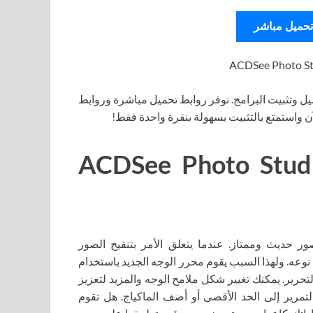
تحميل مباشر
ل وتثبيت البرامج. نوفر روابط تحميل مباشرة وروابط
آن واستمتع بالتثبيت بسهولة بنقرة واحدة فقط!
ACDSee Photo Studio Ultima
ACDSee  هو محرر صور وصور حديث وممتاز. عندما يتعلق الأمر بتنقيح الصور
وعه. ولهذا السبب يقوم محرر الوجه الجديد باستخدام
 كاملاً في التحرير. يمكنك تغيير شكل ملامح الوجه والمزيد لتعزيز
تمرير إلى الحد الأقصى أو أضف الماكياج. هل تقوم