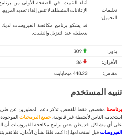
أثناء التثبيت، في الصفحة الأولى من برنام
تعليمات
الإعلانات المتسللة. لا تنس إلغاء تحديد المربع.
التحميل:
قد يشكو برنامج مكافحة الفيروسات لديك
بتعطيله عند التنزيل والتثبيت.
بذور:
309
الأقران:
36
مقاس:
448.23 ميجابايت
تنبيه المستخدم
برنامجنا
مخصص فقط للفحص. تذكر دعم المطورين عن طريق شر
استخدمه الناس لأنشطة غير قانونية.
جميع البرمجيات
الموجودة ع
على أي مشاكل. قد يظن بعض برامج مكافحة الفيروسات أن ال
الفيروسات
قبل استخدامها. إذا كنت قلقًا بشأن الأمان، فلا تقم بتنز