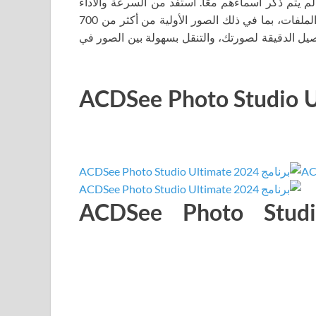
م يتم ذكر أسماءهم معًا. استفد من السرعة والأداء
المحسنين لوضع العرض لعرض مجموعة واسعة من تنسيقات الملفات، بما في ذلك الصور الأولية من أكثر من 700
اصيل الدقيقة لصورتك، والتنقل بسهولة بين الصور في
برنامج ACDSee Photo Studio Ultimate
لبات النظام لبرنامج ACDSee Photo Studio