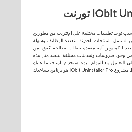
السبب توجد تطبيقات مختلفة على الإنترنت من مطورين
الشامل. المنتجات الحديثة متعددة الوظائف وسهلة
يعد الكمبيوتر آلية معقدة تتطلب معالجة كفؤة من
من وجود فيروسات وتحديثات مختلفة. لتنفيذ مثل هذه
 التعامل مع المهام. لبدء استخدام المنتج، ما عليك
سوى تنزيل أحدث إصدار من برنامج IObit Uninstaller torrent. مشروع IObit Uninstaller Pro هو برنامج يساعدك