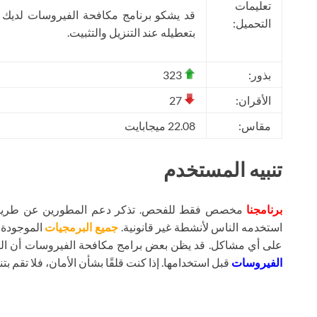
تعليمات
قد يشكو برنامج مكافحة الفيروسات لديك
التحميل:
بتعطيله عند التنزيل والتثبيت.
بذور:
323
الأقران:
27
مقاس:
22.08 ميجابايت
تنبيه المستخدم
برنامجنا
مخصص فقط للفحص. تذكر دعم المطورين عن طريق شر
استخدمه الناس لأنشطة غير قانونية.
جميع البرمجيات
الموجودة ع
على أي مشاكل. قد يظن بعض برامج مكافحة الفيروسات أن ال
الفيروسات
قبل استخدامها. إذا كنت قلقًا بشأن الأمان، فلا تقم بتنز