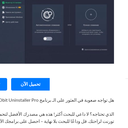
تحميل الآن
هل تواجه صعوبة في العثور على الـ برنامج IObit Uninstaller Pro
الذي تحتاجه؟ لا داعي للبحث أكثر! هذه هي مصدرك الأفضل لتحمي
تورنت لراحتك. قل وداعًا للبحث بلا نهاية – احصل على برامجك ال