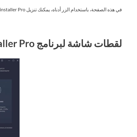
في هذه الصفحة، باستخدام الزر أدناه، يمكنك تنزيل IObit Uninstaller Pro عبر التورنت مجانًا.
لقطات شاشة لبرنامج IObit Uninstaller Pro