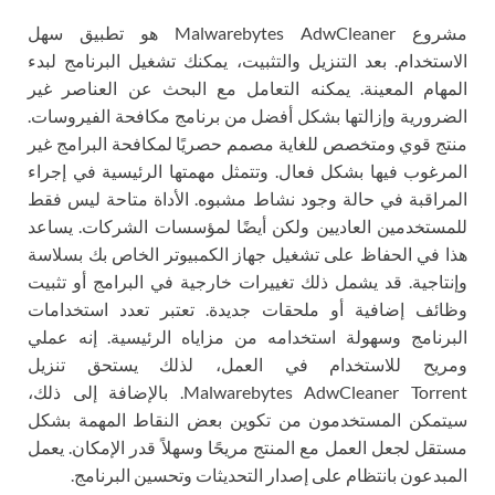
مشروع Malwarebytes AdwCleaner هو تطبيق سهل
الاستخدام. بعد التنزيل والتثبيت، يمكنك تشغيل البرنامج لبدء
المهام المعينة. يمكنه التعامل مع البحث عن العناصر غير
الضرورية وإزالتها بشكل أفضل من برنامج مكافحة الفيروسات.
منتج قوي ومتخصص للغاية مصمم حصريًا لمكافحة البرامج غير
المرغوب فيها بشكل فعال. وتتمثل مهمتها الرئيسية في إجراء
المراقبة في حالة وجود نشاط مشبوه. الأداة متاحة ليس فقط
للمستخدمين العاديين ولكن أيضًا لمؤسسات الشركات. يساعد
هذا في الحفاظ على تشغيل جهاز الكمبيوتر الخاص بك بسلاسة
وإنتاجية. قد يشمل ذلك تغييرات خارجية في البرامج أو تثبيت
وظائف إضافية أو ملحقات جديدة. تعتبر تعدد استخدامات
البرنامج وسهولة استخدامه من مزاياه الرئيسية. إنه عملي
ومريح للاستخدام في العمل، لذلك يستحق تنزيل
Malwarebytes AdwCleaner Torrent. بالإضافة إلى ذلك،
سيتمكن المستخدمون من تكوين بعض النقاط المهمة بشكل
مستقل لجعل العمل مع المنتج مريحًا وسهلاً قدر الإمكان. يعمل
المبدعون بانتظام على إصدار التحديثات وتحسين البرنامج.