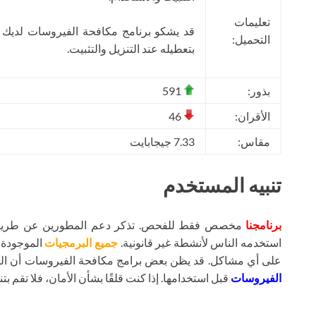
تعليمات
قد يشكو برنامج مكافحة الفيروسات لديك
التحميل:
بتعطيله عند التنزيل والتثبيت.
بذور:
591
الأقران:
46
مقاس:
7.33 جيجابايت
تنبيه المستخدم
برنامجنا
مخصص فقط للفحص. تذكر دعم المطورين عن طريق شر
استخدمه الناس لأنشطة غير قانونية.
جميع البرمجيات
الموجودة ع
على أي مشاكل. قد يظن بعض برامج مكافحة الفيروسات أن ال
الفيروسات
قبل استخدامها. إذا كنت قلقًا بشأن الأمان، فلا تقم بتنز