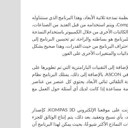
 نمذجة ثلاثية الأبعاد، وهذا البرنامج الذي سنتناوله
الآن هو الأكثر احترافية في هذا المجال. يُسمى البرنامج Compass 3D، ويتم استخدامه من قبل العديد من الصناعات،
كائنات الأخرى من خلال الكمبيوتر باستخدام النمذجة
 للبرنامج هو بساطته والراحة. تم تحسين البرنامج إلى
 احتراف البرنامج من حيث القدرات، وهذا صحيح بشكل
ثيات والمتغيرات الأخرى على الفور.
ضافة إلى التقنيات البارامترية التي تم تطويرها على
مدار سنوات عديدة من قبل كبار المتخصصين في هذا المجال في ASCON. بالإضافة إلى ذلك، يمتلك البرنامج نظام
ة التلقائي ثنائي الأبعاد. يحتوي كل عنصر من عناصر
دمة مساعدة إذا كانت لديك أي أسئلة حول العمل مع
إذا أعجبك هذا البرنامج، فيمكنك تنزيل أحدث إصدار من التورنت على موقعنا الإلكتروني KOMPAS 3D. كإصدار
 بأي نسيج وتعقيد. بعد ذلك، يتم إنتاج الوثائق للجزء
ات النماذج الأكثر شيوعًا، بحيث يمكن لهذا البرنامج أن