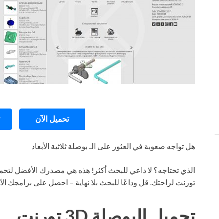
تحميل الآن
هل تواجه صعوبة في العثور على الـ بوصلة ثلاثية الأبعاد
الذي تحتاجه؟ لا داعي للبحث أكثر! هذه هي مصدرك الأفضل لتحمي
تورنت لراحتك. قل وداعًا للبحث بلا نهاية – احصل على برامجك ال
تحميل البوصلة 3D تورنت