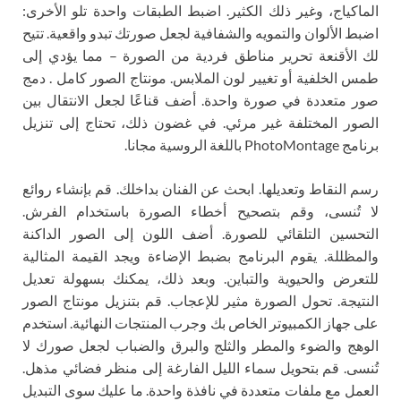
الماكياج، وغير ذلك الكثير. اضبط الطبقات واحدة تلو الأخرى:
اضبط الألوان والتمويه والشفافية لجعل صورتك تبدو واقعية. تتيح
لك الأقنعة تحرير مناطق فردية من الصورة – مما يؤدي إلى
طمس الخلفية أو تغيير لون الملابس. مونتاج الصور كامل . دمج
صور متعددة في صورة واحدة. أضف قناعًا لجعل الانتقال بين
الصور المختلفة غير مرئي. في غضون ذلك، تحتاج إلى تنزيل
برنامج PhotoMontage باللغة الروسية مجانا.
رسم النقاط وتعديلها. ابحث عن الفنان بداخلك. قم بإنشاء روائع
لا تُنسى، وقم بتصحيح أخطاء الصورة باستخدام الفرش.
التحسين التلقائي للصورة. أضف اللون إلى الصور الداكنة
والمظللة. يقوم البرنامج بضبط الإضاءة ويجد القيمة المثالية
للتعرض والحيوية والتباين. وبعد ذلك، يمكنك بسهولة تعديل
النتيجة. تحول الصورة مثير للإعجاب. قم بتنزيل مونتاج الصور
على جهاز الكمبيوتر الخاص بك وجرب المنتجات النهائية. استخدم
الوهج والضوء والمطر والثلج والبرق والضباب لجعل صورك لا
تُنسى. قم بتحويل سماء الليل الفارغة إلى منظر فضائي مذهل.
العمل مع ملفات متعددة في نافذة واحدة. ما عليك سوى التبديل