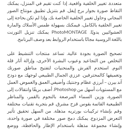
متعددة. تغيير الخلفية واقعية. إذا كنت تقيم في المنزل، يمكنك
التقاط صورة بجوار برج إيفل. قم بتنزيل تطبيق مونتاج الصور
المجاني وحاول تغيير الخلفية الخاصة بك. وإذا لم تكن بحاجة إلى
تغيير الخلفية بالكامل، فيمكنك بسهولة طمس الأسلاك والمارة
العشوائيين يدويًا. PhotoMONTAGE يمكنك تنزيل التورنت
باللغة الروسية مجانًا باستخدام الروابط بعد وصف البرنامج.
تصحيح الصورة بجودة عالية. تساعد منتجات التنشيط على
التخلص من التجاعيد وعيوب البشرة الأخرى، وإزالة آثار قلة
النوم. استخدم الفرش والمنحنيات لتفتيح مناطق صورتك
وتغميقها كالمحترفين. عززي الجمال الطبيعي لوجهك مع دودج
آند بيرن – أبرزي عظام وجنتيك وأضيفي العمق والغموض. العمل
مع المستويات أسهل من Photoshop. أضف بريقًا وانتقالات إلى
الصورة، وزين السماء المرصعة بالنجوم بالقمر، والمناظر
الطبيعية القاتمة بقوس قزح مشرق. قم بتجربة تقنيات مختلفة
وقم بإنشاء تركيبات بورتريه مذهلة. من السهل تحقيق تأثير
التعرض المزدوج. يمكنك دمج صور مختلفة في صورة واحدة،
وإنشاء مجموعة مذهلة باستخدام الإطار والحافظة، ووضع