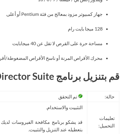
جهاز كمبيوتر مزود بمعالج من فئة Pentium أو أعلى
128 ميجا بايت رام
مساحة حرة على القرص لا تقل عن 40 ميجابايت
محرك الأقراص المرنة أو ناسخ الأقراص المضغوطة/أقراص DVD لإنشاء وسائط نسخ احتياطي قابلة 
قم بتنزيل برنامج Acronis Disk Director Suite مجانًا
حالة:
تم التحقق
التثبيت والاستخدام.
تعليمات
قد يشكو برنامج مكافحة الفيروسات لديك
التحميل:
بتعطيله عند التنزيل والتثبيت.