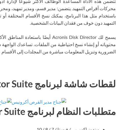
تتضمن هذه الأداة المساعدة الوظائف الأكثر شيوعًا لإدارة أد
محركات أقراص التمهيد. يتضمن: مدير قسم، ومدير تمهيد، ومحرر
باستخدام مثل هذا البرنامج، يمكنك نسخ الأقسام المختلفة أو 
التمهيد دون خوف من فقدان البيانات الشخصية.
يسمح لك Acronis Disk Director أيضًا ب
محتوياته أو إنشاء نسخ احتياطية من الملفات. تساعدك الواجهة
الضرورية وتنزيل المعلومات مباشرة من المجلدات إلى الأقسام م
لقطات شاشة لبرنامج Acronis Disk Director Suite
متطلبات النظام لبرنامج Acronis Disk Director Suite
ويندوز إكس بي / فيستا / 7 / 8 / 10