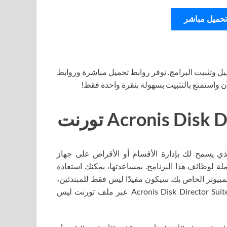
تحميل مباشر
ل وتثبيت البرامج. نوفر روابط تحميل مباشرة وروابط
آن واستمتع بالتثبيت بسهولة بنقرة واحدة فقط!
Acronis Disk بالحل الشامل الذي يسمح لك بإدارة الأقسام أو الأقراص على جهاز
لة لوظائف هذا البرنامج. بمساعدتها، يمكنك استعادة
مبيوتر الخاص بك. سيكون مفيدًا ليس فقط للمبتدئين،
ولكن أيضًا للمستخدمين المتقدمين. بالإضافة إلى ذلك، تنزيل Acronis Disk Director Suite عبر ملف تورنت ليس