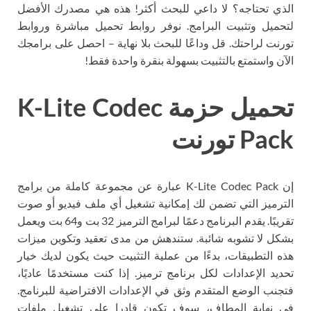
الذي تحتاجه؟ لا داعي للبحث أكثر! هذه هي مصدرك الأفضل
لتحميل وتثبيت البرامج. نوفر روابط تحميل مباشرة وروابط
تورنت لراحتك. قل وداعًا للبحث بلا نهاية – احصل على برامجك
الآن واستمتع بالتثبيت بسهولة بنقرة واحدة فقط!
تحميل حزمة K-Lite Codec
Pack تورنت
إن K-Lite Codec Pack عبارة عن مجموعة كاملة من برامج
الترميز التي تضمن لك إمكانية تشغيل أي ملف فيديو أو صوت
تقريبًا. يقدم البرنامج دعمًا لبرامج الترميز 32 بت و64 بت ويعمل
بشكل لا تشوبه شائبة. ستندهش من مدى تعقيد وتكوين ميزات
هذه التطبيقات، بدءًا من عملية التثبيت حيث يكون لديك خيار
تحديد الإعدادات لكل برنامج ترميز. إذا كنت مستخدمًا عاديًا،
فتجنب الوضع المتقدم وثق في الإعدادات الافتراضية للبرنامج.
في نهاية المطاف، سوف تكون قادرا على تشغيل ملفات