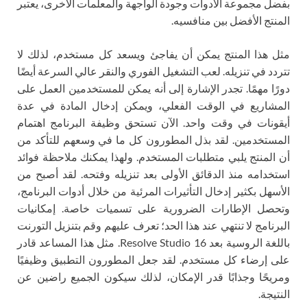
بفضل مجموعة الأدوات وجودة الواجهة والمعلمات الأخرى، يعتبر
المنتج الأفضل بين منافسيه.
مثل هذا المنتج يمكن أن يفاجئ ويسعد كل مستخدم، لذلك لا
تتردد في تنزيله. لعب التشغيل الفوري والنقر عالي السرعة أيضًا
دورًا مهمًا. تجدر الإشارة إلى أنه يمكن للمستخدمين العمل على
المشاريع في الوقت الفعلي، ويمكن إدخال المادة في عدة
أيقونات في وقت واحد. الآن تستحق وظيفة البرنامج اهتمام
المستخدمين. لقد بذل المطورون كل ما في وسعهم للتأكد من
أن المنتج يلبي متطلبات المستخدم. ولهذا يمكنك ملاحظة فوائد
استخدامه منذ الدقائق الأولى بعد تنزيله وفتحه. لقد أصبح من
الأسهل بكثير إدخال التأثيرات المرئية من خلال أدوات البرنامج،
وتحصل الإطارات الضرورية على تسميات خاصة. إمكانيات
البرنامج لا تنتهي عند هذا الحد؛ تعرف عليهم وقم بتنزيل التورنت
باللغة الروسية بعد Resolve Studio 16. مثل هذا المساعد قادر
على إرضاء كل مستخدم. لقد جعل المطورون التطبيق وظيفيًا
ومريحًا وجذابًا قدر الإمكان، لذلك سيكون الجميع راضين عن
النتيجة.