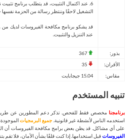
التشغيل لاحقًا وننتظر رسالة من الحزمة نفسها ح
قد يشكو برنامج مكافحة الفيروسات لديك من و
عند التنزيل والتثبيت.
بذور:
367
الأقران:
35
مقاس:
15.04 جيجابايت
تنبيه المستخدم
برنامجنا
مخصص فقط للفحص. تذكر دعم المطورين عن طريق شر
استخدمه الناس لأنشطة غير قانونية.
جميع البرمجيات
الموجودة ع
على أي مشاكل. قد يظن بعض برامج مكافحة الفيروسات أن ال
الفيروسات
قبل استخدامها. إذا كنت قلقًا بشأن الأمان، فلا تقم بتنز