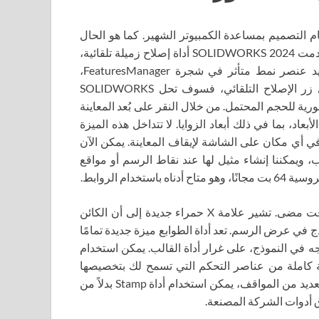
) هو إصدار جديد من نظام التصميم بمساعدة الكمبيوتر الشهير. كما هو الحال
دائمًا، هناك تحسينات في الإصدار الجديد. سنتحدث عنهم أكثر. قدمت SOLIDWORKS 2024 أداة إصلاح زميلة تلقائية،
وتمتد الأداة هذا العام الآن لتشمل قوالب الإصلاح. إذا تم تحديد عنصر نمط متأثر في شجرة FeaturesManager،
فسيكون زر الإصلاح التلقائي مرئيًا في القائمة. إذا نقرنا على زر الإصلاح التلقائي، فسوف تحل SOLIDWORKS
ورية للحجم المحتمل. من خلال النقر على بُعد المعاينة
بعاد، بما في ذلك أبعاد الزوايا. لا تتداخل هذه الميزة
ي أي مكان على الشاشة لإيقاف المعاينة. يمكن الآن
، ويمكننا إنشاء مثيل لها عند نقاط الرسم أو مواقع
أصبحت إعادة ربط مراجع الأبعاد المتدلية الآن أسهل من أي وقت مضى. تشير علامة X حمراء جديدة إلى أن الكائن
ج في عرض الرسم. تعد أداة الطوابع ميزة جديدة تمامًا
طيطي وإدراجه في النموذج، على غرار أداة القالب. يمكن استخدام
عة كاملة من عناصر التحكم التي تسمح لك بتخصيصها
لتناسب احتياجاتك، بالإضافة إلى إزالتها بسهولة بعد الختم. في العديد من المواقف، يمكن استخدام أداة Stamp بدلاً من
 أدوات الشركة المصنعة.