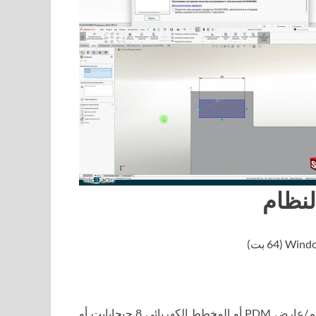
ذاكرة الوصول العشوائي: 16 جيجابايت أو أكثر (لمساهم/عارض PDM أو المخطط الكهربائي 8 جيجابايت أو