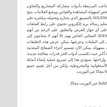
التخلص من المتاعب المرتبطة بأدوات مشاركة المشاريع والتعاون
ا الآن مشاركة ملفات SOLIDWORKS مع أي شخص لسهولة المشاهدة والقياس ووضع العلامات. يتيح
لنا شريط أدوات دورة الحياة والتعاون مشاركة أي ملف SOLIDWORKS بالتنسيق الذي نختاره وتحميله مباشرة على
ستلم رسالة بريد إلكتروني تحتوي على رابط للملفات
ى أي جهاز للعرض والتعليق. على الرغم من أنهم
سيحتاجون إلى تسجيل الدخول باستخدام معرّف 3DEXPERIENCE المجاني الخاص بهم، إلا أنهم لا يحتاجون إلى
SOLID أو منصة 3DEXPERIENCE للوصول إلى الملفات وعرضها. يمكن عرض هذه التعليقات
 تغيير تصميمك بسهولة. يمكن الآن تصميم أجزاء الصفائح المعدنية
ة أكبر حيث تكتسب أدوات الحز قدرات معالجة جديدة.
إزاحتها، سيؤدي هذا إلى تسريع عملية إنشاء أنماط
الأسطوانية والمخروطية. ولكن من أجل تقييم جميع