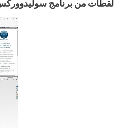
لقطات من برنامج سوليدووركس 024