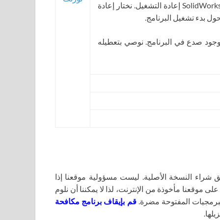
6. عند اكتمال التثبيت، قد يتطلب برنامج تثبيت SolidWorks إعادة التشغيل. نختار إعادة
ول بدء تشغيل البرنامج.
جود صدع في البرنامج. نوصي بتعطيله
اء النسخة الأصلية. ليست مسؤولية موقعنا إذا
لى موقعنا مأخوذة من الإنترنت، لذا لا يمكننا أن نلوم
برمجيات المفتوحة مضرة.
قم بإيقاف برنامج مكافحة
يلها.