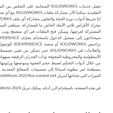
تعمل خدمات SOLIDWORKS السحابية على 
التقليدية. يمكنن
محرك الأقراص ثلاثي الأبعاد الخاص بنا للمشاركة. سيتلقى الم
المشتركة لعرضها، ويمكن فتح الملفات في أي متصفح ويب عل
تراخيص WORKS
والعلامات في SOLIDWORKS حتى تتمكن من
الأسطوانية والمخروطية المجوفة وذات الجدران الرقيقة بسهول
من خلال أدوات التحكم لضبط حجم الفجوة وموضعها وزاويتها و
مسطحة غير مطوية استنادًا إلى تصميمات الصفائح المعدنية 
الميزات التي تحتاجها لتنزيل SolidWorks 2023 Rus cracked x64 مجانًا عبر التورنت.
في هذه الصفحة، باستخدام الزر أدناه، يمكنك تنزيل SolidWorks 2024 عبر التورنت مجانًا.