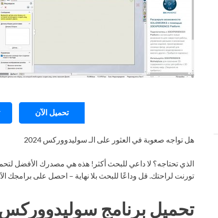
تحميل الآن
هل تواجه صعوبة في العثور على الـ سوليدووركس 2024
الذي تحتاجه؟ لا داعي للبحث أكثر! هذه هي مصدرك الأفضل لتحمي
تورنت لراحتك. قل وداعًا للبحث بلا نهاية – احصل على برامجك ال
تحميل برنامج سوليدووركس 2024 تورنت