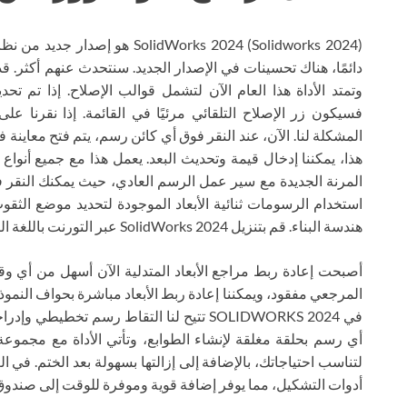
SolidWorks 2024 (Solidworks 2024
المشكلة لنا. الآن، عند النقر فوق أي كائن رسم، يتم فتح معاينة ف
هذا، يمكننا إدخال قيمة وتحديث البعد. يعمل هذا مع جميع أنواع الأ
المرنة الجديدة مع سير عمل الرسم العادي، حيث يمكنك النقر ف
استخدام الرسومات ثنائية الأبعاد الموجودة لتحديد موضع الثقوب
هندسة البناء. قم بتنزيل SolidWorks 2024 عبر التورنت باللغة الروسية 64 بت مجانًا، وهو متاح أدناه باستخدام الروابط.
المرجعي مفقود، ويمكننا إعادة ربط الأبعاد مباشرة بحواف النموذ
في SOLIDWORKS 2024 تتيح لنا التقاط رسم تخ
أي رسم بحلقة مغلقة لإنشاء الطوابع، وتأتي الأداة مع مجمو
أدوات التشكيل، مما يوفر إضافة قوية وموفرة للوقت إلى صندوق