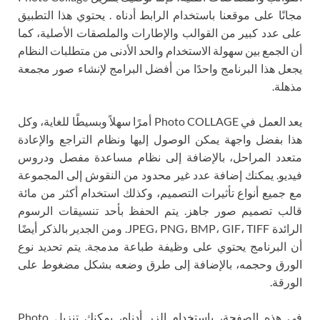
مجانًا على موقعنا باستخدام الرابط أدناه . يحتوي هذا التطبيق
على عدد كبير من القوالب والإطارات والملصقات الأصلية، كما
أن الجمع بين سهولة الاستخدام والحد الأدنى من متطلبات النظام
يجعل هذا البرنامج واحدًا من أفضل البرامج لإنشاء صور مجمعة
مذهلة.
يعد العمل في Photo COLLAGE أمرًا سهلاً وبسيطًا للغاية، وكل
هذا بفضل واجهة يمكن الوصول إليها ونظام التراجع والإعادة
متعدد المراحل، بالإضافة إلى نظام مساعدة مفصل ودروس
فيديو. يمكنك إضافة عدد غير محدود من النقوش إلى المجموعة
مع جميع أنواع تأثيرات التصميم، وكذلك استخدام أكثر من مائة
قالب تصميم صور جاهز. يتم الحفظ بأحد تنسيقات الرسوم
الرائدة JPEG، PNG، BMP، GIF، TIFF. ومن الجدير بالذكر أيضًا
أن البرنامج يحتوي على وظيفة طباعة مدمجة. يتم تحديد نوع
الورق وحجمه، بالإضافة إلى طرق وضعه بشكل مضغوط على
الورقة.
في هذه الصفحة، باستخدام الزر أدناه، يمكنك تنزيل Photo