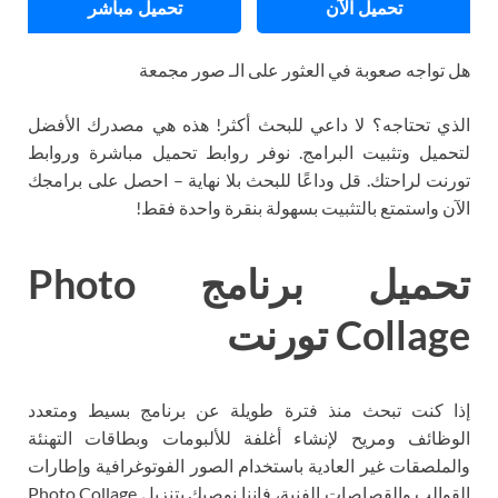
تحميل الآن
تحميل مباشر
هل تواجه صعوبة في العثور على الـ صور مجمعة
الذي تحتاجه؟ لا داعي للبحث أكثر! هذه هي مصدرك الأفضل
لتحميل وتثبيت البرامج. نوفر روابط تحميل مباشرة وروابط
تورنت لراحتك. قل وداعًا للبحث بلا نهاية – احصل على برامجك
الآن واستمتع بالتثبيت بسهولة بنقرة واحدة فقط!
تحميل برنامج Photo
Collage تورنت
إذا كنت تبحث منذ فترة طويلة عن برنامج بسيط ومتعدد
الوظائف ومريح لإنشاء أغلفة للألبومات وبطاقات التهنئة
والملصقات غير العادية باستخدام الصور الفوتوغرافية وإطارات
القوالب والقصاصات الفنية، فإننا نوصيك بتنزيل Photo Collage