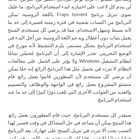
لن يندم كل لاعب على اختياره. لبدء استخدام البرنامج، ما عليك
سوى تنزيل برنامج Fraps torrent باللغة الروسية. تمكن
البرنامج من اكتساب شعبية في فترة زمنية قصيرة إلى حد ما
لأنه بسيط وسهل الاستخدام، مما قد يرضي كل مستخدم. المنتج
يعمل بثبات دون أعطال ويدعم اللغة الروسية. من أجل البدء في
استخدام البرنامج بشكل مستمر، يلزم التنشيط لأنه موزع في
الوضع التجريبي. تجدر الإشارة إلى أن البرنامج مُحسّن تمامًا
لنظام التشغيل Windows ولا يؤثر على الحمل على معالجات
النظام. لا تتردد في تحميل مثل هذا البرنامج الرائع. إنه حقًا يمكن
أن يرضي كل مستخدم لأن المطورين قاموا بعمل رائع. قام
منشئو المشروع بعمل رائع في الواجهة والوظائف والتصميم
والعديد من الجوانب الأخرى التي تلعب دورًا كبيرًا إلى حد ما عند
استخدام البرنامج.
سيقدر كل مستخدم البرنامج، حيث قام المطورون بعمل رائع.
هذا المنتج يمكن أن يساعد في حل المشاكل في وقت قصير. لهذا
السبب يجب ألا تتردد في تنزيل المنتج على جهازك. يعد البرنامج
خيارًا ممتازًا للاعبين، فإذا كان المستخدم يحب اللعب، فسيكون