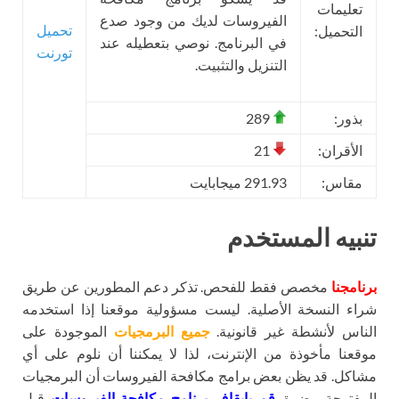
تعليمات
الفيروسات لديك من وجود صدع
تحميل
التحميل:
في البرنامج. نوصي بتعطيله عند
تورنت
التنزيل والتثبيت.
بذور:
289
الأقران:
21
مقاس:
291.93 ميجابايت
تنبيه المستخدم
برنامجنا
مخصص فقط للفحص. تذكر دعم المطورين عن طريق
شراء النسخة الأصلية. ليست مسؤولية موقعنا إذا استخدمه
الناس لأنشطة غير قانونية.
جميع البرمجيات
الموجودة على
موقعنا مأخوذة من الإنترنت، لذا لا يمكننا أن نلوم على أي
مشاكل. قد يظن بعض برامج مكافحة الفيروسات أن البرمجيات
المفتوحة مضرة.
قم بإيقاف برنامج مكافحة الفيروسات
قبل