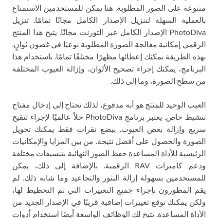
متنوعة على الصور المطلوبة. هنا يمكن للمستخدمين الاستمتاع
بالعملية السهلة لتنزيل الإصدار الكامل مجانًا تمامًا. تنزيل
PhotoDiva الإصدار الكامل عبر التورنت مجانًا. يتيح هذا المنتج
الرقمي إمكانية معالجة الصورة المطلوبة نوعيًا في غضون ثوانٍ.
بهذه الطريقة يمكنك إعطائها مظهرًا مختلفًا تمامًا. باستخدام هذا
البرنامج، يمكنك إجراء تصحيح الألوان، وإزالة العيوب المختلفة
من سطح الصورة، وما إلى ذلك.
العيب الوحيد للمنتج هو أنه مدفوع، لذلك تحتاج إلى إدخال مفتاح
تنشيط خاص. يعتبر برنامج PhotoDiva حلاً عالميًا لإجراء تنقيح
سريع وإزالة بعض العيوب. ببضع نقرات فقط يمكنك تحويل
الصورة والحصول على أفضل نتيجة. من بين المزايا والإمكانيات
الرئيسية للأداة المساعدة حفظ الصور النهائية بتنسيقات مختلفة
ودعم كاميرات RAV الرقمية. بالإضافة إلى ذلك، يمكن
للمستخدمين بسهولة إزالة البثور والتجاعيد وما شابه ذلك. لم
يقم المطورون بإجراء جميع التغييرات التي تم التخطيط لها،
ولكن يمكنك توقع تغييرات إضافية قريبًا في الإصدار الجديد من
الأداة المساعدة. تتيح لك الوظائف الواسعة أيضًا استخدام أدوات