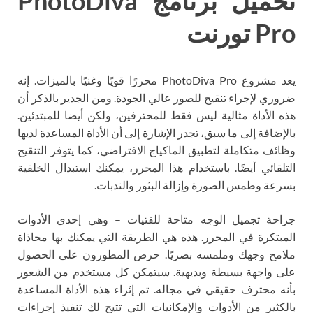
تحميل برنامج PhotoDiva
Pro تورنت
يعد مشروع PhotoDiva Pro محررًا قويًا وغنيًا بالميزات. إنه
ضروري لإجراء تنقيح للصور عالي الجودة. ومن الجدير بالذكر أن
هذه الأداة مثالية ليس فقط للمحترفين، ولكن أيضا للمبتدئين.
بالإضافة إلى ما سبق، تجدر الإشارة إلى أن الأداة المساعدة لديها
وظائف متكاملة لتطبيق الماكياج الافتراضي، كما يتوفر التنقيح
التلقائي أيضًا. باستخدام هذا المحرر، يمكنك استبدال الخلفية
بسرعة وطمس الصورة وإزالة البثور والندبات.
جراحة تجميل الوجه متاحة للفتيات – وهي إحدى الأدوات
المبتكرة في المحرر. هذه هي الطريقة التي يمكنك بها محاذاة
ملامح وجهك وملمسه بصريًا. حرص المطورون على الحصول
على واجهة بسيطة وبديهية. سيتمكن كل مستخدم من الشعور
بأنه محترف حقيقي في مجاله. تم إثراء هذه الأداة المساعدة
بالكثير من الأدوات والإمكانيات التي تتيح لك تنفيذ إجراءات