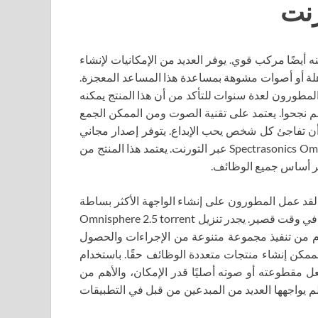
أوجه، ولكنه أيضًا مركب قوي. يوفر العديد من الإمكانيات لإنشاء
هلة أو أصوات مشوهة بمساعدة هذا المساعد المعجزة.
لمطورون لعدة سنوات للتأكد من أن هذا المنتج يمكنه
مكننا أن نقول بأمان أنهم نجحوا. يعتمد على تقنية الصوت ومن الممكن الجمع
 أن تفاجئ كل شخص يحب الإبداع. يتوفر إصدار مجاني
من جهاز النطق للتنزيل وكل ما عليك فعله هو تنزيل Spectrasonics Omnisphere 2 عبر التورنت. يعتمد هذا المنتج من
ر أساس جميع الوظائف.
. لقد عمل المطورون على إنشاء الواجهة الأكثر بساطة
وسهولة في الاستخدام. حتى المبتدئ يمكنه معرفة كل التفاصيل في وقت قصير. يجدر تنزيل Omnisphere 2.5 torrent
 من تنفيذ مجموعة متنوعة من الإجراءات والحصول
لممكن إنشاء منتجات متعددة الوظائف حقًا. باستخدام
 مقطوعته أو صوته أصليًا قدر الإمكان، والأهم من
لم يواجهها العديد من المبدعين من قبل في التطبيقات