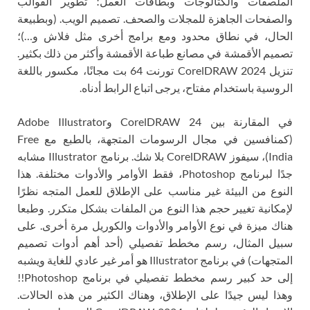
الملصقات والكتالوجات وبطاقات العمل؛ تطوير القوالب
والصفحات الجاهزة للمجلات والصحف. تصميم الويب. (وبطبيعة
الحال، في نطاق محدود ومع برامج أخرى مثل فلاش و…)؛
تصميم الأقمشة في مصانع طباعة الأقمشة وأكثر من ذلك بكثير.
تنزيل CorelDRAW 2024 تورنت 64 بت مجانًا، مكسور باللغة
الروسية باستخدام مفتاح، يرجى اتباع الرابط أدناه.
في المقارنة بين CorelDRAW 24 وAdobe Illustrator
(كمنافسين في مجال الرسومات المتجهة، بالطبع مع Free
India)، سيفوز CorelDRAW بلا شك. برنامج Illustrator مشابه
جدًا لبرنامج Photoshop، فقط الأوامر والأدوات مختلفة. هذا
النوع من البيئة غير مناسب على الإطلاق للعمل المتجه نظرًا
لإمكانية تغيير حجم هذا النوع من الملفات بشكل متكرر. وطبعا
هناك ميزة في نوع الأوامر والأدوات والكوريل مرة أخرى. على
سبيل المثال، رسم مخطط تفصيلي (أحد أهم أدوات تصميم
المتجهات) في برنامج Illustrator هو أمر غير عادي للغاية ويشبه
إلى حد كبير رسم مخطط تفصيلي في برنامج Photoshop!!
وهذا ليس جيدًا على الإطلاق، وهناك الكثير من هذه الحالات.