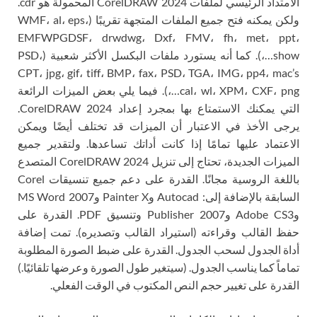
الامتداد الرئيسي لملفات CorelDRAW 2024 المحمولة هو cdr.
ولكن يمكنه فتح جميع الملفات المتجهة تقريبًا (WMF، al، eps،
EMFWPGDSF، drwdwg، Dxf، FMV، fh، met، ppt،
show…،). كما أنه يستورد ملفات البكسل الأكثر شعبية (PSD،
CPT، jpg، gif، tiff، BMP، fax، PSD، TGA، IMG، pp4، mac’s
cal، wl، XPM، CXF، png…،). فيما يلي بعض الميزات الرائعة
التي يمكنك الاستمتاع بها بمجرد إعداد CorelDRAW 2024.
يرجى الأخذ في الاعتبار أن الميزات قد تختلف أيضًا ويمكن
الاعتماد عليها تمامًا إذا كانت أداتك تساعدها. ولتقدير جميع
الميزات الجديدة، تحتاج إلى تنزيل CorelDRAW 2024 المتصدع
باللغة الروسية مجانًا. القدرة على دعم جميع تنسيقات Corel
السابقة بالإضافة إلى: Autocad وPainter X وMS Word 2007
وAdobe CS3 وPublisher 2007 وتنسيق PDF. القدرة على
حفظ القالب وقراءته (استيراد القالب وتصديره). تمت إضافة
أداة الجدول لسحب الجدول. القدرة على ضبط الصورة المطلوبة
تماماً كما يناسب الجدول. (سيتغير طول الصورة وعرضها تلقائيًا.)
القدرة على تغيير حجم النص المكتوب في الوقت الفعلي.