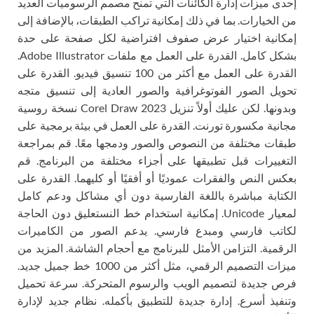
إحدى ميزات إدارة الكائنات التي تمنح مصمم الرسوميات العديد
من الخيارات. بما في ذلك إمكانية تراكب الطبقات، بالإضافة إلى
إمكانية اختيار عرض صفوف افتراضية لكل صفحة على حدة
بشكل كامل. القدرة على العمل مع ملفات Adobe Illustrator.
القدرة على العمل مع أكثر من 100 تنسيق فيديو. القدرة على
تحويل الصور الفوتوغرافية والصور العادية إلى تنسيق متجه
وبدونها. لكن عليك أولاً تنزيل Corel Draw 2023 نسخة روسية
مجانية مكسورة تورنت. القدرة على العمل في بيئة برمجية على
طبقات مختلفة من النصوص والصور ودمجها معًا. قم بمراجعة
التغييرات قبل تطبيقها على أجزاء مختلفة من البرنامج. قم
بعكس النص والفقرات عموديًا أو أفقيًا أو كليهما. القدرة على
الكتابة مباشرة باللغة الفارسية دون أي مشاكل ودعم كامل
لمعيار Unicode. إمكانية استخدام خط النستعليق دون الحاجة
لكاتب فارسي ومبدع فارسي. يدعم الصور من الكاميرات
الرقمية. التزامن الأمثل للبرنامج مع أحجام الشاشة. المزيد من
ميزات التصميم الرقمي، مثل أكثر من 1000 خط جميل جديد.
فرص جديدة لتصميم الويب والرسوم المتحركة. سرعة تحميل
وتنفيذ أسرع. إدارة جديدة للتطبيق بأكمله. نظام جديد لإدارة