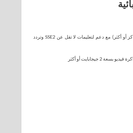
ئية
وحدة المعالجة المركزية: معالج Intel أو AMD (4 مراكز أو أكثر) مع دعم لتعليمات لا تقل عن SSE2 وتردد