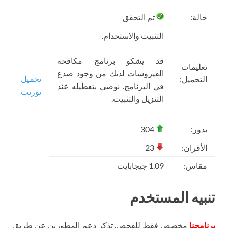
حالة:
تم التحقق
التثبيت والاستخدام.
قد يشكو برنامج مكافحة
تعليمات
الفيروسات لديك من وجود صدع
تحميل
التحميل:
في البرنامج. نوصي بتعطيله عند
تورنت
التنزيل والتثبيت.
بذور:
304
الأقران:
23
مقاس:
1.09 جيجابايت
تنبيه المستخدم
برنامجنا
مخصص فقط للفحص. تذكر دعم المطورين عن طريق