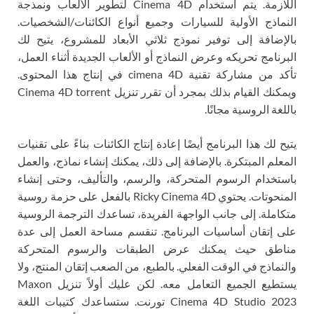
اللازمة. يتم استخدام Cinema 4D لتطوير الألعاب ونمذجة
النماذج الأولية للسيارات وجميع أنواع الكائنات/الشخصيات.
بالإضافة إلى توفير نموذج ثلاثي الأبعاد للمشروع، يتيح لك
البرنامج تحريكه وعرض النماذج أو الألعاب الجديدة أثناء العمل،
تأكد من مشاركة تقنية cimena 4D في إنتاج هذا المحتوى.
ويمكنك القيام بذلك بمجرد أن تقرر تنزيل Cinema 4D torrent
باللغة الروسية مجانًا.
يتيح لك هذا البرنامج أيضًا إعادة إنتاج الكائنات بناءً على تقنيات
المعلم المبتكرة. بالإضافة إلى ذلك، يمكنك إنشاء نماذج، والعمل
باستخدام الرسوم المتحركة، والرسم، والتأليف، وحتى إنشاء
المنحوتات. يحتوي Ricky Cinema 4D بالفعل على حزمة روسية
متكاملة. إلى جانب الواجهة الفريدة، تساعدك الترجمة الروسية
على إتقان أساسيات البرنامج. تنقسم مساحة العمل إلى عدة
مناطق حيث يمكنك عرض الطبقات والرسوم المتحركة
والنماذج في الوقت الفعلي. بالطبع، من الصعب إتقان المنتج، ولا
يستطيع الجميع التعامل معه. لكن عليك أولاً تنزيل Maxon
Cinema 4D Studio 2023 تورنت. ستساعدك كتيبات اللغة