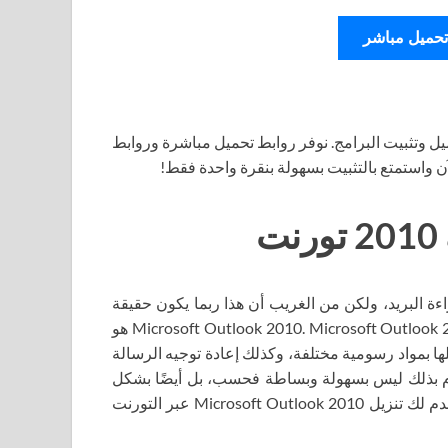
تحميل مباشر
ل وتثبيت البرامج. نوفر روابط تحميل مباشرة وروابط
آن واستمتع بالتثبيت بسهولة بنقرة واحدة فقط!
اءة البريد، ولكن من الغريب أن هذا ربما يكون حقيقة
واقعة، نظرًا لوجود برنامج واحد مهم جدًا لهذه المهمة، وهو Microsoft Outlook 2010. Microsoft Outlook 2010 هو
لها بمواد رسومية مختلفة، وكذلك إعادة توجيه الرسالة
يام بذلك ليس بسهولة وبساطة فحسب، بل أيضًا بشكل
ملائم لكل شخص. ولهذا السبب، إذا أعجبك هذا البرنامج، فإننا نقدم لك تنزيل Microsoft Outlook 2010 عبر التورنت