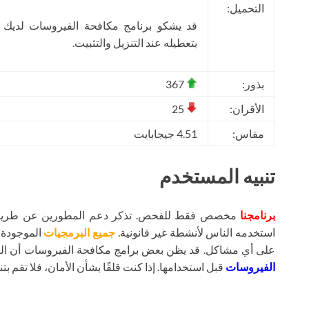
التحميل:
قد يشكو برنامج مكافحة الفيروسات لديك
بتعطيله عند التنزيل والتثبيت.
بذور:
367
الأقران:
25
مقاس:
4.51 جيجابايت
تنبيه المستخدم
برنامجنا
مخصص فقط للفحص. تذكر دعم المطورين عن طريق شر
استخدمه الناس لأنشطة غير قانونية.
جميع البرمجيات
الموجودة ع
على أي مشاكل. قد يظن بعض برامج مكافحة الفيروسات أن ال
الفيروسات
قبل استخدامها. إذا كنت قلقًا بشأن الأمان، فلا تقم بتنز