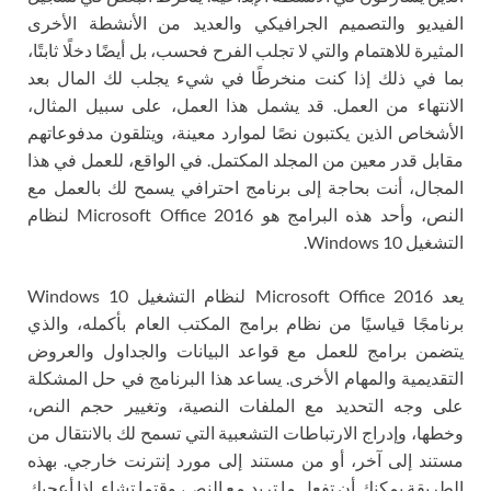
الفيديو والتصميم الجرافيكي والعديد من الأنشطة الأخرى
المثيرة للاهتمام والتي لا تجلب الفرح فحسب، بل أيضًا دخلًا ثابتًا،
بما في ذلك إذا كنت منخرطًا في شيء يجلب لك المال بعد
الانتهاء من العمل. قد يشمل هذا العمل، على سبيل المثال،
الأشخاص الذين يكتبون نصًا لموارد معينة، ويتلقون مدفوعاتهم
مقابل قدر معين من المجلد المكتمل. في الواقع، للعمل في هذا
المجال، أنت بحاجة إلى برنامج احترافي يسمح لك بالعمل مع
النص، وأحد هذه البرامج هو Microsoft Office 2016 لنظام
التشغيل Windows 10.
يعد Microsoft Office 2016 لنظام التشغيل Windows 10
برنامجًا قياسيًا من نظام برامج المكتب العام بأكمله، والذي
يتضمن برامج للعمل مع قواعد البيانات والجداول والعروض
التقديمية والمهام الأخرى. يساعد هذا البرنامج في حل المشكلة
على وجه التحديد مع الملفات النصية، وتغيير حجم النص،
وخطها، وإدراج الارتباطات التشعبية التي تسمح لك بالانتقال من
مستند إلى آخر، أو من مستند إلى مورد إنترنت خارجي. بهذه
الطريقة يمكنك أن تفعل ما تريد مع النص، وقتما تشاء. إذا أعجبك