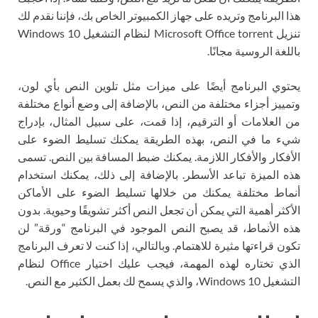
هذا البرنامج وتريده على جهاز الكمبيوتر الخاص بك، فإننا نقدم لك
تنزيل Microsoft Office torrent لنظام التشغيل Windows 10
باللغة الروسية مجانًا.
يحتوي البرنامج أيضًا على ميزات مثل تلوين النص بأي لون،
وتمييز أجزاء مختلفة من النص، بالإضافة إلى وضع أنواع مختلفة
من العلامات أو الترقيم، إذا قمت، على سبيل المثال، بإدراج
شيء ما في النص، بهذه الطريقة يمكنك تسليط الضوء على
الأفكار والأفكار اللازمة. يمكنك ضبط المسافة بين النص. تسمى
هذه الميزة تباعد الأسطر. بالإضافة إلى ذلك، يمكنك استخدام
أنماط مختلفة يمكنك من خلالها تسليط الضوء على الأماكن
الأكثر أهمية التي يمكن أن تجعل النص أكثر تشويقًا وحيوية. بدون
هذه الأنماط، قد يصبح النص الموجود في البرنامج “ورقة” لن
تكون قراءتها مثيرة للاهتمام. وبالتالي، إذا كنت لا تعرف البرنامج
الذي تختاره لهذه المهمة، فيجب عليك اختيار Office لنظام
التشغيل Windows 10، والذي يسمح لك بعمل الكثير مع النص.