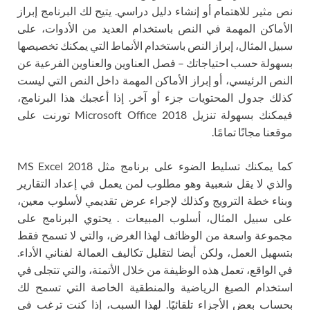
نص مثير للاهتمام أو إنشاء دليل دراسي. يتيح لك البرنامج إبراز
الأماكن المهمة في النص باستخدام العديد من الأدوات، على
سبيل المثال، إبراز النص باستخدام الأنماط التي يمكنك تخصيصها
بسهولة حسب احتياجاتك – فصل العناوين والعناوين الفرعية عن
النص الرئيسي، أو إبراز الأماكن المهمة داخل النص التي ليست
كذلك جدول المحتويات جزء أو آخر. إذا أعجبك هذا البرنامج،
فيمكنك بسهولة تنزيل Microsoft Office 2018 تورنت على
موقعنا مجانًا تمامًا.
كما يمكنك تسليط الضوء على برنامج مثل MS Excel 2018
والذي لا يقل شعبية وهو مطلوب لمن يعمل في إعداد التقارير
وبناء خطة الترويج وكذلك لإجراء عرض تقديمي لأسلوب معين،
على سبيل المثال، أسلوب المبيعات . يحتوي البرنامج على
مجموعة واسعة من الوظائف لهذا الغرض، والتي لا تسمح فقط
بتسهيل العمل، ولكن أيضا لتقليل تكاليف العمالة لفناني الأداء.
في الواقع، تعمل هذه الوظيفة من خلال الأتمتة، والتي تتجلى في
استخدام الصيغ الرياضية والمنطقية الخاصة التي تسمح لك
بحساب بعض الأجزاء تلقائيًا. لهذا السبب، إذا كنت ترغب في