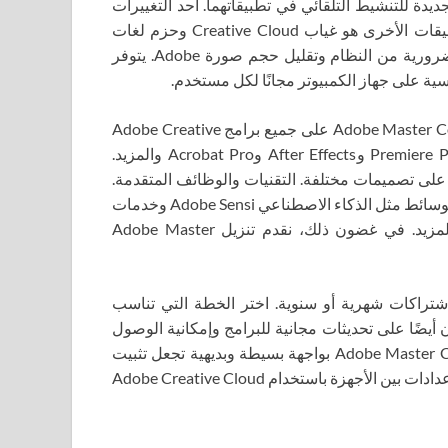
 والأدوات الجديدة للتنشيط التلقائي في تطبيقاتهما. أحد التغييرات
المهمة في توزيعات تثبيت Photoshop وPremiere Pro والتطبيقات الأخرى هو غياب Creative Cloud وحزم لغات
الطرف الثالث. تعمل هذه التغييرات على إزالة النفايات غير الضرورية من النظام وتقليل حجم صورة Adobe. يتوفر
مجموعة كاملة من الأدوات الإبداعية. تشتمل مجموعة Adobe Master Collection على جميع برامج Adobe Creative
Cloud، بما في ذلك Photoshop وIllustrator وInDesign وPremiere Pro وAfter Effects وAcrobat Pro والمزيد.
 على تصميمات مختلفة. التقنيات والوظائف المتقدمة.
يتيح لك Adobe Master Collection الوصول إلى أحدث ميزات الوسائط مثل الذكاء الاصطناعي Adobe Sensi وخدمات
Adobe Creative Cloud وخطوط Adobe وAdobe Stock والمزيد. في غضون ذلك، نقدم تنزيل Adobe Master
راكات وتحديثات مرنة. يقدم Adobe Master Collection اشتراكات شهرية أو سنوية. اختر الخطة التي تناسب
 أيضًا على تحديثات مجانية للبرامج وإمكانية الوصول
إلى منتجات Adobe الجديدة. البساطة والراحة. يتمتع Adobe Master Collection بواجهة بسيطة وبديهية تجعل تثبيت
البرنامج واستخدامه أمرًا سهلاً. يمكنك أيضًا مزامنة المشاريع والإعدادات بين الأجهزة باستخدام Adobe Creative Cloud