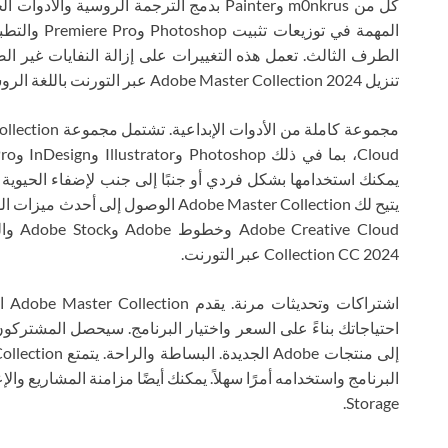
كل من m0nkrus وPainter بدمج الترجمة الروسية
تنزيل Adobe Master Collection 2024 عبر التورنت باللغة الروسية على جهاز الكمبيوتر مجانًا لكل مستخدم.
يمكنك استخدامها بشكل فردي أو جنبًا إلى جنب لإضفاء الحيوية
Collection CC 2024 عبر التورنت.
اشت
احتياجاتك بناءً على السعر واختيار البرنامج. سيحصل المشتركون
Storage.