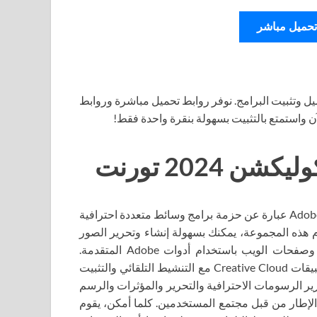
تحميل مباشر
ل وتثبيت البرامج. نوفر روابط تحميل مباشرة وروابط
آن واستمتع بالتثبيت بسهولة بنقرة واحدة فقط!
2024 تورنت
Adobe Master Collection 2024 (Adobe Master Collection 2024) عبارة عن حزمة برامج وسائط متعددة احترافية
ع منتجات Adobe Creative Cloud. باستخدام هذه المجموعة، يمكنك بسهولة إنشاء وتحرير الصور
والرسومات ومقاطع الفيديو والرسوم المتحركة والمستندات وصفحات الويب باستخدام أدوات Adobe المتقدمة.
Adobe Master Collection هي المجموعة الأكثر شمولاً من تطبيقات Creative Cloud مع التنشيط التلقائي والتثبيت
Adob، بما في ذلك برامج تحرير الرسومات الاحترافية والتحرير والمؤثرات والرسم
الإطار من قبل مجتمع المستخدمين. كلما أمكن، يقوم