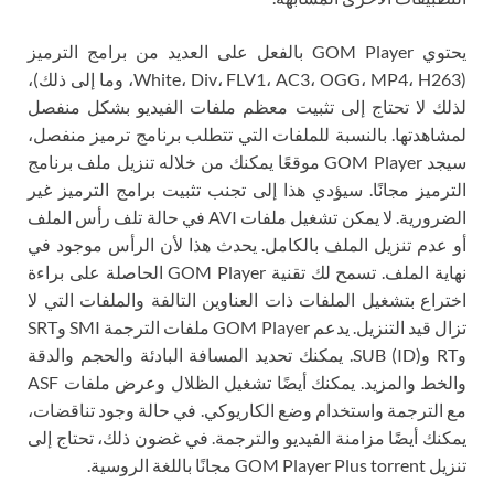
يحتوي GOM Player بالفعل على العديد من برامج الترميز
(White، Div، FLV1، AC3، OGG، MP4، H263، وما إلى ذلك)،
لذلك لا تحتاج إلى تثبيت معظم ملفات الفيديو بشكل منفصل
لمشاهدتها. بالنسبة للملفات التي تتطلب برنامج ترميز منفصل،
سيجد GOM Player موقعًا يمكنك من خلاله تنزيل ملف برنامج
الترميز مجانًا. سيؤدي هذا إلى تجنب تثبيت برامج الترميز غير
الضرورية. لا يمكن تشغيل ملفات AVI في حالة تلف رأس الملف
أو عدم تنزيل الملف بالكامل. يحدث هذا لأن الرأس موجود في
نهاية الملف. تسمح لك تقنية GOM Player الحاصلة على براءة
اختراع بتشغيل الملفات ذات العناوين التالفة والملفات التي لا
تزال قيد التنزيل. يدعم GOM Player ملفات الترجمة SMI وSRT
وRT وSUB (ID). يمكنك تحديد المسافة البادئة والحجم والدقة
والخط والمزيد. يمكنك أيضًا تشغيل الظلال وعرض ملفات ASF
مع الترجمة واستخدام وضع الكاريوكي. في حالة وجود تناقضات،
يمكنك أيضًا مزامنة الفيديو والترجمة. في غضون ذلك، تحتاج إلى
تنزيل GOM Player Plus torrent مجانًا باللغة الروسية.