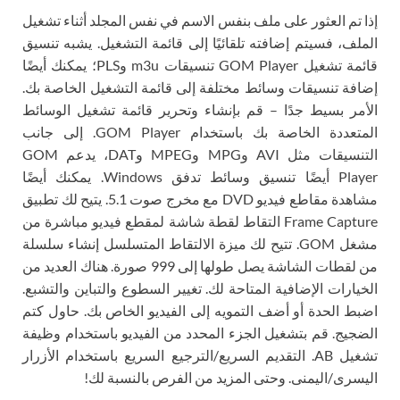
إذا تم العثور على ملف بنفس الاسم في نفس المجلد أثناء تشغيل
الملف، فسيتم إضافته تلقائيًا إلى قائمة التشغيل. يشبه تنسيق
قائمة تشغيل GOM Player تنسيقات m3u وPLS؛ يمكنك أيضًا
إضافة تنسيقات وسائط مختلفة إلى قائمة التشغيل الخاصة بك.
الأمر بسيط جدًا – قم بإنشاء وتحرير قائمة تشغيل الوسائط
المتعددة الخاصة بك باستخدام GOM Player. إلى جانب
التنسيقات مثل AVI وMPG وMPEG وDAT، يدعم GOM
Player أيضًا تنسيق وسائط تدفق Windows. يمكنك أيضًا
مشاهدة مقاطع فيديو DVD مع مخرج صوت 5.1. يتيح لك تطبيق
Frame Capture التقاط لقطة شاشة لمقطع فيديو مباشرة من
مشغل GOM. تتيح لك ميزة الالتقاط المتسلسل إنشاء سلسلة
من لقطات الشاشة يصل طولها إلى 999 صورة. هناك العديد من
الخيارات الإضافية المتاحة لك. تغيير السطوع والتباين والتشبع.
اضبط الحدة أو أضف التمويه إلى الفيديو الخاص بك. حاول كتم
الضجيج. قم بتشغيل الجزء المحدد من الفيديو باستخدام وظيفة
تشغيل AB. التقديم السريع/الترجيع السريع باستخدام الأزرار
اليسرى/اليمنى. وحتى المزيد من الفرص بالنسبة لك!