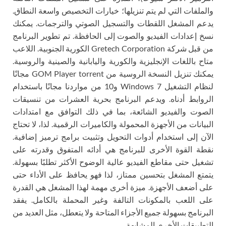
والملفات التي لم يتم تنزيلها؛ خيارات التخصيص واسعة النطاق.
يدعم المشغل اللقطات والتسجيل الصوتي والترجمات. يمكنك
نسخ إعدادات الفيديو والصوت إلى الحافظة. تم تطوير البرنامج
من قبل شركة Gretech Corporation الكورية الجنوبية. اللاعب
متاح باللغات الإنجليزية والكورية واليابانية والصينية والروسية.
يمكنك تنزيل النسخة الروسية من GOM Player torrent مجانًا
لنظام التشغيل Windows 7 و10 من مواردنا مجانًا باستخدام
الروابط أدناه. ويدعم البرنامج بحرية العشرات من تنسيقات
الصوت والفيديو الشائعة، بما في ذلك التوافق مع امتدادات
البيانات من الأجهزة المحمولة والكاميرات الرقمية. لذا، لا تحتاج
الآن إلى استخدام أدوات التحويل وتثبيت برامج ترميز إضافية.
نقطة القوة الأخرى للبرنامج هي أدائه المتفوق وقدرته على
تشغيل حتى مقاطع الفيديو عالية الوضوح الأكثر تطلبًا بسهولة.
يتمتع المشغل بتحسين ممتاز، لذا فهو يحافظ على الأداء حتى
على أضعف الأجهزة. ميزة أخرى مهمة لهذا المشغل هي القدرة
على اللعب بالمكونات التالفة وغير المحملة بالكامل. يفقد
البرنامج بسهولة جميع الأجزاء المتاحة ولا يتعطل، مثل العديد من
التطبيقات الأخرى المشابهة.