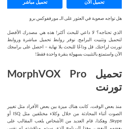
تحميل الآن
تحميل مباشر
هل تواجه صعوبة في العثور على الـ مورففوكس برو
الذي تحتاجه؟ لا داعي للبحث أكثر! هذه هي مصدرك الأفضل
لتحميل وتثبيت البرامج. نوفر روابط تحميل مباشرة وروابط
تورنت لراحتك. قل وداعًا للبحث بلا نهاية – احصل على برامجك
الآن واستمتع بالتثبيت بسهولة بنقرة واحدة فقط!
تحميل MorphVOX Pro
تورنت
منذ بعض الوقت، كانت هناك ميزة بين بعض الأفراد مثل تغيير
الصوت أثناء المحادثة من خلال وكلاء مختلفين مثل ISQ أو
Skype. وهكذا، قام العديد من الأشخاص بلعب المقالب على
بعضهم البعض، وهذا البرنامج الذي سيتم مناقشته له نفس