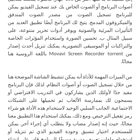
أصوات البرنامج أو الصوت الخاص بك عند تسجيل الفيديو. يمكن
للبرنامج تسجيل الصوت من مصدر الصوت المتدفق
والميكروفون المدمج. يتيح لك البرنامج أيضًا تطبيق العديد من
التأثيرات المرئية والصوتية ويوفر أدوات تحرير متنوعة، على
سبيل المثال ب. تحسين الصورة واستخدام المؤثرات الخاصة
والتراكبات أو الموسيقى التصويرية. يمكنك تنزيل أحدث إصدار
من Movavi Screen Recorder torrent باللغة الروسية هنا
مجانًا.
من الميزات المهمة للأداة أنه يمكن تنشيط الشاشة الموضحة هنا
من خلال تسجيل الصوت أو أصوات النظام. لذلك فإن البرنامج
مفيد جدًا لأولئك الذين يشاركون في التدريب الافتراضي أو
يسمحون لك بممارسة الألعاب ثم تحميلها على الشبكات
الاجتماعية. الجانب السلبي الوحيد لاستخدام هذه الأداة هو شراء
رمز تفعيل الترخيص. ومع ذلك، يمكنك استخدام هذا التطبيق معنا
مجانًا، حيث إنه إصدار مصاب ولا يتطلب أي إجراء آخر. يمكن
للمستخدم اختيار تنسيق وجودة الفيديو الذي تم تنزيله أو
استخدام ملفات تعريف مدربة مسبقًا. البرنامج قادر على إنشاء