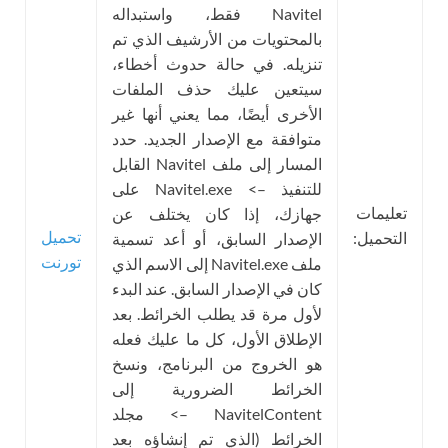
Navitel فقط، واستبداله
بالمحتويات من الأرشيف الذي تم
تنزيله. في حالة حدوث أخطاء،
سيتعين عليك حذف الملفات
الأخرى أيضًا، مما يعني أنها غير
متوافقة مع الإصدار الجديد. حدد
المسار إلى ملف Navitel القابل
للتنفيذ –> Navitel.exe على
تعليمات
جهازك، إذا كان يختلف عن
تحميل
التحميل:
الإصدار السابق، أو أعد تسمية
تورنت
ملف Navitel.exe إلى الاسم الذي
كان في الإصدار السابق. عند البدء
لأول مرة قد يطلب الخرائط. بعد
الإطلاق الأول، كل ما عليك فعله
هو الخروج من البرنامج، ونسخ
الخرائط الضرورية إلى
NavitelContent –> مجلد
الخرائط (الذي تم إنشاؤه بعد