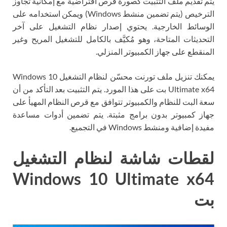
يتم تقديم ملف التثبيت كصورة قرص افتراضية مع إمكانية تجاوز
الترخيص (يتم تضمين منشط Windows) ويمكن استخدامه على
الوسائط الخارجية. يحتوي إصدار نظام التشغيل على آخر
التحديثات المتاحة، وهو مُكيَّف بالكامل للتشغيل المريح وغير
المنقطع على جهاز الكمبيوتر المنزلي.
يمكنك تنزيل ملف تورنت محسّن لنظام التشغيل Windows 10
Ultimate x64 بت على هذا المورد. يتم التثبيت بعد التأكد من أن
سعة البت للنظام والكمبيوتر تتوافق مع قرص النظام المهيأ على
جهاز كمبيوتر بدون برامج مثبتة. يتم تضمين أدوات مساعدة
مفيدة إضافية ومنشط Windows في التجميع.
لقطات شاشة لنظام التشغيل
Windows 10 Ultimate x64
بت