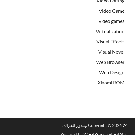
Video Editing
Video Game
video games
Virtualization
Visual Effects
Visual Novel
Web Browser
Web Design
Xiaomi ROM
24 ويندوز الكراك
Copyright © 2026
.
.
Powered by
WordPress
and
HitMag