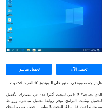
تحميل الآن
تحميل مباشر
هل تواجه صعوبة في العثور على الـ ويندوز 10 التميت x64 بت
الذي تحتاجه؟ لا داعي للبحث أكثر! هذه هي مصدرك الأفضل
لتحميل وتثبيت البرامج. نوفر روابط تحميل مباشرة وروابط
تورنت لراحتك. قل وداعًا للبحث بلا نهاية – احصل على برامجك