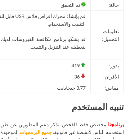
حالة:
تم التحقق
قم بإنشاء محرك أقراص فلاش USB قابل للتمهيد باستخدام
التثبيت والاستخدام.
تعليمات
التحميل:
قد يشكو برنامج مكافحة الفيروسات لديك
بتعطيله عند التنزيل والتثبيت.
بذور:
419
الأقران:
36
مقاس:
3.77 جيجابايت
تنبيه المستخدم
برنامجنا
مخصص فقط للفحص. تذكر دعم المطورين عن طريق شر
استخدمه الناس لأنشطة غير قانونية.
جميع البرمجيات
الموجودة ع