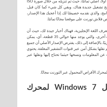
يعد Windows 7 لمحرك الأقراص المحمول إصدارًا من البرنامج، أولاً، أصلي تمامًا، حيث تم تنزيله من خلال صورة ISO
رامج تشغيل جديدة هناك، وبقي كل شيء كما كان قبل.
ج، والذي نقدمه خصيصًا لك. إذا أعجبك هذا الإصدار،
رف اللغة الإنجليزية، فهناك أخبار جيدة لك، حيث أن
البرنامج يحتوي على نسخة روسية بالكامل، بالإضافة إلى لغات أخرى، والتي يوجد منها حوالي 35 قطعة، أي، يمكن
ًا. بالإضافة إلى ذلك، يفترض الإصدار الأصلي أن جميع
م نقلها بشكل آمن عبر قنوات التشفير المغلقة. يحتوي
عن المعلومات ونسخها حيثما تحتاج إليها ونقلها عبر
لقطات شاشة لنظام التشغيل Windows 7 لمحرك