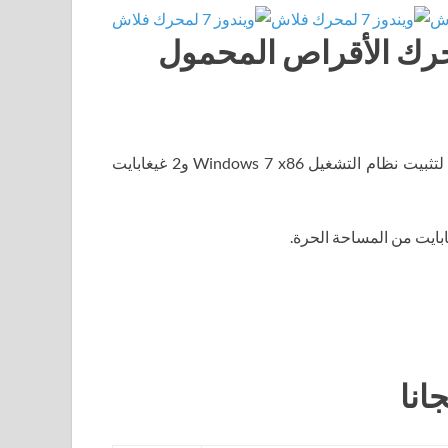
ما لا يقل عن 1 غيغابايت من ذاكرة الوصول العشوائي لتثبيت نظام التشغيل Windows 7 x86 و2 غيغابايت