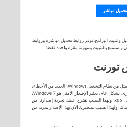
تحميل مباشر
ل وتثبيت البرامج. نوفر روابط تحميل مباشرة وروابط
آن واستمتع بالتثبيت بسهولة بنقرة واحدة فقط!
في بعض الأحيان، يرتكب الأشخاص، الذين يبحثون عن الإصدار الأمثل من نظام التشغيل Windows، العديد من الأخطاء،
وهي تنزيل الإصدارات التي تجبرهم بعد ذلك على تنزيلها مرة أخرى. بشكل عام، يعتبر الإصدار الأمثل هو Windows 7،
وبأي عمق على الإطلاق، سواء كان x16 أو x32 أو x64 أو حتى x86. ولهذا السبب نقترح عليك تجربة إصدارنا من
 تمامًا. ولهذا السبب سنخبرك الآن بهذا الإصدار بمزيد من