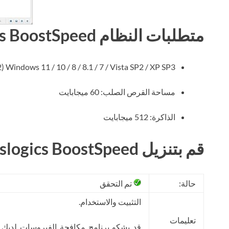
متطلبات النظام Auslogics BoostSpeed
Windows 11 / 10 / 8 / 8.1 / 7 / Vista SP2 / XP SP3 (32 بت أو 64 بت)
مساحة القرص الصلب: 60 ميجابايت
الذاكرة: 512 ميجابايت
قم بتنزيل Auslogics BoostSpeed ​​مجانًا
حالة:
تم التحقق
التثبيت والاستخدام.
تعليمات
قد يشكو برنامج مكافحة الفيروسات لديك