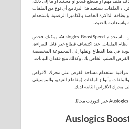
ف ملف مهم أو مقطع فيديو أو مستند أو ما إلى ذلك،
ة BoostSpeed ​​​​5 الجديدة – استرداد الملفات. يستعيد هذا البرنامج أي نوع من الملفات
حذوفة من القرص الصلب أو محرك أقراص USB أو بطاقة الذاكرة الخاصة بالكاميرا الرقمية. باستخدام
 واستعادته بالضبط.
البحث عن جميع أنواع الأخطاء الموجودة على القرص. باستخدام Auslogics BoostSpeed، يمكنك فحص
 نظام الملفات. عند اكتشاف قطاع غير قابل للقراءة،
بيانات الموجودة في هذا القطاع ونقلها إلى المجموعة المخصصة
ة القرص الصلب الخاص بك، وكذلك منع فقدان البيانات.
مساعدة Disk Explorer الجديدة في مراقبة استخدام مساحة القرص على محرك الأقراص
والملفات وأنواع الملفات (مقاطع الفيديو والموسيقى
ى محرك الأقراص الثابتة لديك.