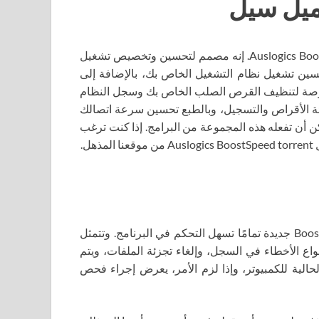
نقدم لك مجموعة شائعة من الأدوات المساعدة تسمى Auslogics BoostSpeed. إنه مصمم لتحسين وتخصيص تشغيل
سين تشغيل نظام التشغيل الخاص بك، بالإضافة إلى
الفرصة لتنظيف القرص الصلب الخاص بك وسجل النظام
زئة الأقراص والتسجيل، وبالطبع تحسين سرعة اتصالك
ن أن تفعله هذه المجموعة من البرامج. إذا كنت ترغب
ل.
مصممة بشكل جيد، وسهولة التصفح. واجهة BoostSpeed ​​6 جديدة تمامًا تسهل التحكم في البرنامج. وتتمثل
اع الأخطاء في السجل، وإلغاء تجزئة الملفات، ويتم
لحالية للكمبيوتر، وإذا لزم الأمر، يعرض إجراء فحص