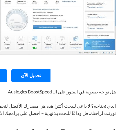
تحميل الآن
هل تواجه صعوبة في العثور على الـ Auslogics BoostSpeed
الذي تحتاجه؟ لا داعي للبحث أكثر! هذه هي مصدرك الأفضل لتحمي
تورنت لراحتك. قل وداعًا للبحث بلا نهاية – احصل على برامجك ال