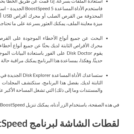
استعادة الملفات بسرعة. إذا قمت عن طريق الخطأ بحذ
فاستخدم الأداة المساعد
الم
ميزة معاينة الملف، يمكنك العثور بسرعة على ما تحتاجه
محرك الأقراص الثابتة لديك بحثًا عن جميع أنواع أخطاء
يقوم Disk Doctor على الفور باستعادة ال
حديثًا. وهكذا، بمساعدة هذا البرنامج يمكنك مراقبة حال
ستساعدك الأداة ال
الثابتة لديك. بفضل هذا البرنامج، ستكتشف المجلدات 
والمستندات وما إلى ذلك) التي تشغل المساحة الأكبر عل
في هذه الصفحة، باستخدام الزر أدناه، يمكنك تنزيل Auslogics BoostSpeed ​​​​عبر التورنت مجانًا.
لقطات الشاشة لبرنامج Auslogics BoostSpeed