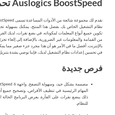
Auslogics BoostSpeed ​​تحميل سيل
نظام التشغيل الخاص بك. بفضل هذا المنتج، يمكنك بسهولة تح
تكوين جميع أنواع المعلمات لمكوناته. في بضع نقرات، لديك 
من القمامة والمعلومات غير الضرورية، بالإضافة إلى إلغاء تج
بالإنترنت. أفضل ما في الأمر هو أن هذا مجرد جزء صغير مما يمك
في تحسين إعدادات نظام التشغيل لديك، فإننا نوصي بشدة بتنزيل Auslogics BoostSpeed ​​​​torrent من موقعنا المذه
فرص جديدة
المهام الرئيسية في تنظيف الأقراص، وتصحيح جميع أنو
ذلك ببضع نقرات على الفأرة. يعرض البرنامج الحالة ا
للنظام.