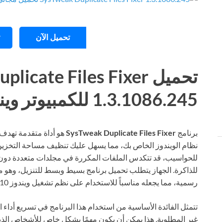
تحميل الآن
تحميل cate Files Fixer
1.3.1086.245 للكمبيوتر ويندوز
برنامج
SysTweak Duplicate Files Fixer
هو أداة متقدمة تهدف
نظام الويندوز الخاص بك، مما يسهل عليك تنظيف مساحة التخزين 
للحواسيب، قد تتكدس الملفات المكررة في مجلدات متعددة دون 
للذاكرة. الجهاز يتطلب تحميل برنامج بسيط وبسط للتنزيل، وهو م
رسمية، مما يجعله مناسباً للاستخدام على نظم تشغيل ويندوز 10 و11.
تتمثل الفائدة الأساسية من استخدام هذا البرنامج في تسريع أداء 
غير المطلوبة. هذا يمكن أن يكون مهمًا بشكل خاص للأشخاص الذين