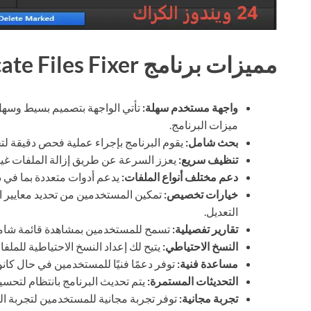
مميزات برنامج SysTweak Duplicate Files Fixer
واجهة مستخدم سهلة:
تأتي الواجهة بتصميم بسيط وسهل 
ميزات البرنامج.
بحث شامل:
يقوم البرنامج بإجراء عملية فحص دقيقة لت
تنظيف سريع:
يعزز السرعة عن طريق إزالة الملفات غير
دعم مختلف أنواع الملفات:
يدعم أدوات متعددة بما في 
خيارات تخصيص:
تمكين المستخدمين من تحديد معايير ال
التعديل.
تقارير تفصيلية:
تسمح للمستخدمين بمشاهدة قائمة شاملة 
النسخ الاحتياطي:
يتيح لك إعداد النسخ الاحتياطية للمل
مساعدة فنية:
توفر دعمًا فنيًا للمستخدمين في حال كان
التحديثات المستمرة:
يتم تحديث البرنامج بانتظام لتحسين
تجربة مجانية:
توفر تجربة مجانية للمستخدمين لتجربة البر