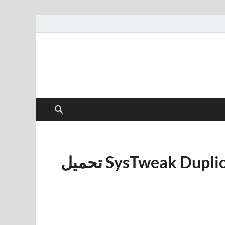
SysTweak Duplicate Files Fixer 1.3.1086.245 تحميل