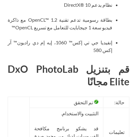
نظام يدعم DirectX® 10
بطاقة رسومية تدعم تقنية OpenCL™ 1.2 مع ذاكرة
فيديو سعة 1 جيجابايت للتعامل مع تسريع OpenCL™
إنفيديا جي تي إكس™ 1060، إيه إم دي راديون™ آر
إكس 580
قم بتنزيل DxO PhotoLab
Elite مجانًا
حالة:
تم التحقق
التثبيت والاستخدام.
قد يشكو برنامج مكافحة
تعليمات
الفيروسات لديك من وجود صدع