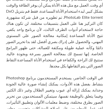
أي وقت. العمل مع مثل هذه الأداة يمكن أن يوفر الطاقة والوقت
بشكل كبير. لبدء استخدام الأداة المساعدة، فقط قم بتنزيل DxO
PhotoLab Elite torrent. تم تطويره من قبل شركة مشهورة.
كان التركيز هنا على العمل بتنسيقات مختلفة. لن تكون هناك
حاجة لاستخدام أدوات الطرف الثالث، لأن برنامج واحد يكفي.
تتيح الأداة المساعدة إمكانية معالجة الصور على المستوى
المهني، والحصول على إدراك بصري أفضل. لقد بدا تحرير الصور
دائمًا وكأنه عملية طويلة ومكثفة للعمالة، حتى ظهور البرامج
الخاصة. إنها تسمح لك بمعالجة الصور بسرعة وبجودة عالية.
ستتيح لك الراحة والكفاءة في استخدام الأداة المساعدة التقاط
الصور التي يتم التقاطها بكل مجدها.
في الوقت الحاضر، يستخدم المستخدمون برنامج Photoshop
بنشاط. بفضل هذه الأدوات، يمكنك إنشاء صورة عالية الجودة
وجذابة. يمكنك إزالة أي عيوب وتغيير الظلال وغير ذلك الكثير.
وفيما يتعلق بالوظيفة نفسها، سيتمكن المستخدمون من تحرير
الصور بطرق مختلفة، وضبط معلمات الألوان وتطبيق التأثيرات.
لقد عمل المطورون على إصلاح المشكلات وتحسين مظهر