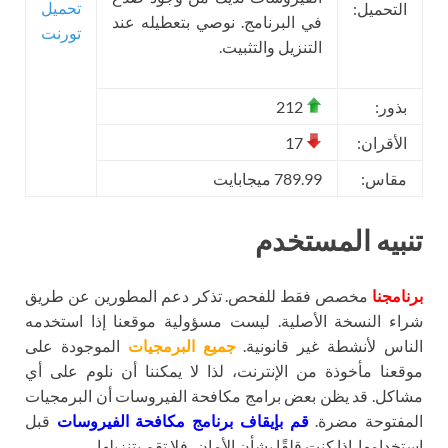
تحميل
التحميل:
في البرنامج. نوصي بتعطيله عند
تورنت
التنزيل والتثبيت.
بذور:
212
الأقران:
17
مقاس:
789.99 ميجابايت
تنبيه المستخدم
برنامجنا
مخصص فقط للفحص. تذكر دعم المطورين عن طريق
شراء النسخة الأصلية. ليست مسؤولية موقعنا إذا استخدمه
الناس لأنشطة غير قانونية.
جميع البرمجيات
الموجودة على
موقعنا مأخوذة من الإنترنت، لذا لا يمكننا أن نلوم على أي
مشاكل. قد يظن بعض برامج مكافحة الفيروسات أن البرمجيات
المفتوحة مضرة.
قم بإيقاف برنامج مكافحة الفيروسات
قبل
استخدامها. إذا كنت قلقًا بشأن الأمان، فلا تقم بتنزيلها.