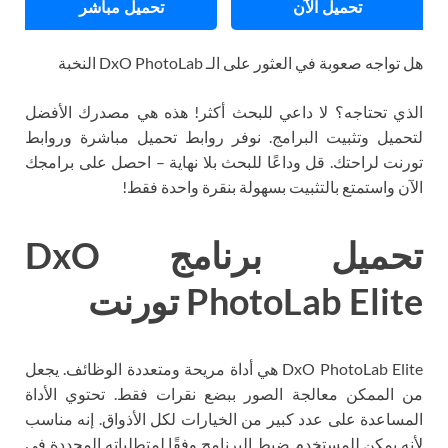
تحميل الآن
تحميل مباشر
هل تواجه صعوبة في العثور على الـ DxO PhotoLab النخبة
الذي تحتاجه؟ لا داعي للبحث أكثر! هذه هي مصدرك الأفضل
لتحميل وتثبيت البرامج. نوفر روابط تحميل مباشرة وروابط
تورنت لراحتك. قل وداعًا للبحث بلا نهاية – احصل على برامجك
الآن واستمتع بالتثبيت بسهولة بنقرة واحدة فقط!
تحميل برنامج DxO
PhotoLab Elite تورنت
DxO PhotoLab Elite هي أداة مريحة ومتعددة الوظائف. يجعل
من الممكن معالجة الصور ببضع نقرات فقط. تحتوي الأداة
المساعدة على عدد كبير من الخيارات لكل الأذواق. إنه مناسب
لأنه يمكن للمستخدم ضبط البرنامج وفقًا لمتطلباته المحددة في