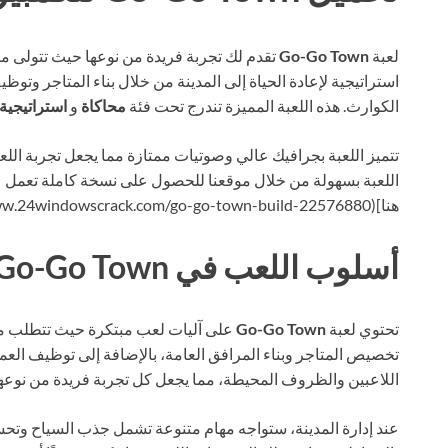
لعبة
Go-Go Town
تقدم لك تجربة فريدة من نوعها حيث تتولى م
استراتيجية لإعادة الحياة إلى المدينة من خلال بناء المتاجر وتوظ
الكوارث. هذه اللعبة المميزة تندرج تحت فئة
محاكاة
و
استراتيجية
تتميز اللعبة بجرافيك عالي وصوتيات ممتازة مما يجعل تجربة الل
اللعبة بسهولة من خلال موقعنا للحصول على نسخة كاملة تعمل 
هنا](https://www.24windowscrack.com/go-go-town-build-22576880/).
أسلوب اللعب في Go-Go Town
تحتوي لعبة
Go-Go Town
على آليات لعب مبتكرة حيث تتطلب م
تخصيص المتاجر وبناء المرافق العامة، بالإضافة إلى توظيف العمال
اللاعبين والظروف المحيطة، مما يجعل كل تجربة فريدة من نوعها
عند إدارة المدينة، ستواجه مهام متنوعة تشمل جذب السياح وتحسين