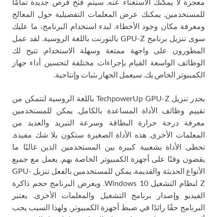
معجزة لا يمكنك الاستغناء عنه. سيتم فتح فرص جديدة تمامًا
للمستخدمين. يمكنك عرض المعلمات التفصيلية حول المعالج
ومعرفة مكان وجود الأخطاء. لبدء استخدام البرنامج، ما عليك
سوى تنزيل برنامج GPU-Z بالتورنت باللغة الروسية. لقد عمل
المطورون على واجهة ممتعة وسهلة الاستخدام. تتيح لك
الوظائف الواسعة القيام بإجراءات مختلفة لتحسين أداء جهاز
الكمبيوتر الخاص بك. سيعمل الجهاز بثبات وإنتاجية.
يجدر تنزيل TechpowerUp GPU-Z باللغة الروسية لتتمكن من
تقييم وظائف الأداة المساعدة بالكامل. يمكن للمستخدمين
معرفة درجة حرارة البطاقة وسرعة التبريد والعديد من
المعلمات الأخرى. هذه الأداة الصغيرة ستكون بلا شك مفيدة.
تحظى الأداة بشعبية كبيرة بين المستخدمين الذين غالبًا ما
يقضون وقتًا على أجهزة الكمبيوتر الخاصة بهم. يعمل مع جميع
الأنواع الحديثة والقديمة. يمكن للمستخدمين بالفعل تنزيل GPU-
Z لنظام التشغيل Windows 10. ويعرض البرنامج حجم ذاكرة
الفيديو وإصدار برنامج التشغيل والمعلمات الأخرى. يعتبر
البرنامج حقًا رائدًا في ضبط أجهزة الكمبيوتر. ولهذا السبب يجب