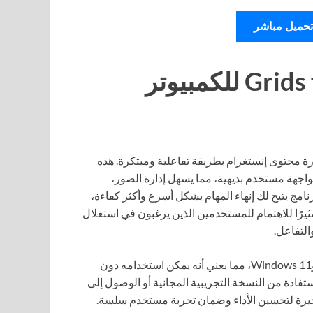
تحميل مباشر
تحميل Grids for Instagram 8.5.8 للكمبيوتر
 محتوى إنستغرام بطريقة تفاعلية ومبتكرة. هذه
واجهة مستخدم بديهية، مما يسهل إدارة الصور،
نامج يتيح لك إنهاء المهام بشكل أسرع وأكثر كفاءة،
نه يتميز بكونه مثيرًا للاهتمام للمستخدمين الذين يرغبون في استغلال
التفاعل.
البرنامج يأتي بتثبيت مستقل ومتوافق مع نظامي Windows 10 وWindows 11، مما يعني أنه يمكن استخدامه دون
فادة من النسخة التجريبية المجانية أو الوصول إلى
حتوي على التحديثات الأخيرة لتحسين الأداء وضمان تجربة مستخدم سلسة.