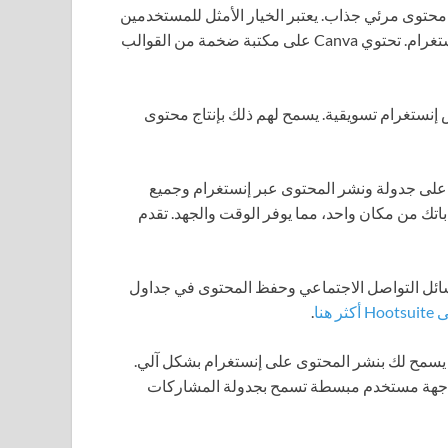
محتوى مرئي جذاب. يعتبر الخيار الأمثل للمستخدمين
الذين يبحثون عن تخصيص الصور للفيديوهات قبل نشرها على إنستغرام. تحتوي Canva على مكتبة ضخمة من القوالب
لمصممين استخدام Canva لإنشاء قصص إنستغرام تسويقية. يسمح لهم ذلك بإنتاج محتوى
على جدولة ونشر المحتوى عبر إنستغرام وجميع
 تتيح لك Hootsuite إدارة جميع حساباتك من مكان واحد، مما يوفر الوقت والجهد. تقدم
لتسويقية عبر وسائل التواصل الاجتماعي وحفظ المحتوى في جداول
ر هنا
.
 يسمح لك بنشر المحتوى على إنستغرام بشكل آلي.
واجهة مستخدم مبسطة تسمح بجدولة المشاركات