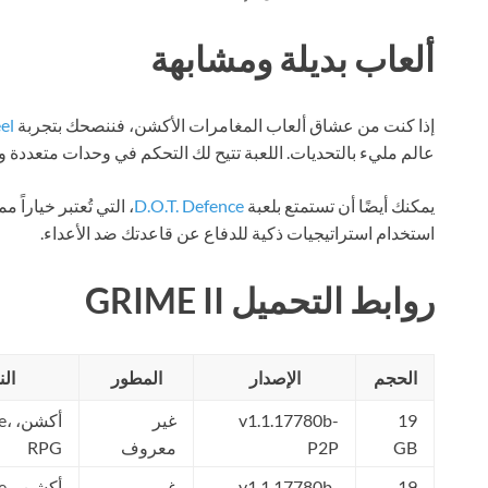
ألعاب بديلة ومشابهة
إذا كنت من عشاق ألعاب المغامرات الأكشن، فننصحك بتجربة
el
عالم مليء بالتحديات. اللعبة تتيح لك التحكم في وحدات متعددة و
يمكنك أيضًا أن تستمتع بلعبة
D.O.T. Defence
، التي تُعتبر خياراً
استخدام استراتيجيات ذكية للدفاع عن قاعدتك ضد الأعداء.
روابط التحميل GRIME II
الحجم
الإصدار
المطور
الن
19
v1.1.17780b-
غير
أكشن
GB
P2P
معروف
RPG
19
v1.1.17780b-
غير
أكشن