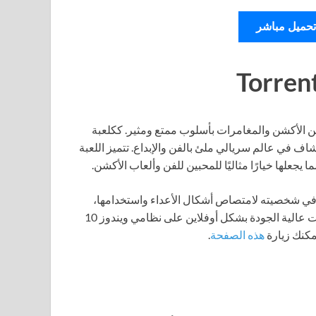
تحميل مباشر
ن الأكشن والمغامرات بأسلوب ممتع ومثير. ككلعبة
سمح للاعبين بالاستكشاف في عالم سريالي ملئ بالفن والإبداع. تتميز اللعبة
يجعلها خيارًا مثاليًا للمحبين للفن وألعاب الأكشن.
 في شخصيته لامتصاص أشكال الأعداء واستخدامها،
مما يعزز من متعة اللعب. إذا كنت تبحث عن تجربة ألعاب مغامرات عالية الجودة بشكل أوفلاين على نظامي ويندوز 10
هذه الصفحة
.