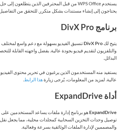
يستخدم WPS Office من قبل المحترفين الذين يتطلعون 
يحتاجون إلى إنشاء مستندات بشكل متكرر. للتحقق من التفاصيل
برنامج DivX Pro
يتيح لك
DivX Pro
تنسيق الفيديو بسهولة مع دعم واسع لمختلف ا
والتلفزيون لتقديم فيديو بجودة عالية. بفضل واجهته القابلة للتخ
البدائل.
يستفيد منه المستخدمون الذين يرغبون في تحرير محتوى الفيديو 
عالية. لمزيد من المعلومات، يُرجى زيارة
هذا الرابط
.
أداة ExpandDrive
ExpandDrive
هو برنامج إدارة ملفات يساعد المستخدمين على ا
توصيل وحدات التخزين السحابية كمجلدات محلية، مما يجعل نقل 
والمصممين لإدارة الملفات الوثائقية بسرعة وفعالية.