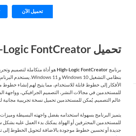
تحميل الآن
تحميل High-Logic FontCreator للكمبيوتر ويندوز
برنامج
High-Logic FontCreator
هو أداة متكاملة لتصميم وتحر
بنظامي التشغيل indows 10
الأفكار إلى خطوط قابلة للاستخدام، مما يتيح لهم إنشاء خطوط مخ
للمستخدمين في مجالات النشر، التصميم الجرافيكي، وواجهة الم
عالم التصميم. يُمكن للمستخدمين تحميل نسخة تجريبية مجانية لتجر
يتميز البرنامج بسهولة استخدامه بفضل واجهته البسيطة وميزات ال
للمستخدمين المحترفين أو الهواة. يمكنك بدء العمل عليه بشكل
جديدة أو تحسين خطوط موجودة بالاضافة لتحويل الخطوط إلى تنسي