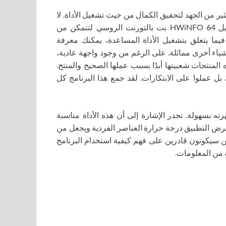
 من الجهد لتحقيق الكمال من حيث تشغيل الأداة. لا
شك أن التحديث سوف يفاجئ ويسعد كل مستخدم. يجدر تنزيل HWiNFO 64 بت بالتورنت الروسي لتتمكن من
 فيما يتعلق بتشغيل الأداة المساعدة، يمكنك معرفة
ياء أخرى مماثلة. على الرغم من وجود واجهة عادية،
المنتجات شعبيتها أبدًا بسبب عملها الصحيح والمنتج.
 بل عملوا على الابتكارات. لقد جمع هذا البرنامج كل
 بسهولة. تجدر الإشارة إلى أن هذه الأداة مناسبة
الإضافة إلى ما سبق، يعرض التطبيق درجة حرارة العناصر الفردية ويجعل من
ئين سيكونون قادرين على فهم كيفية استخدام البرنامج
 من المعلومات.