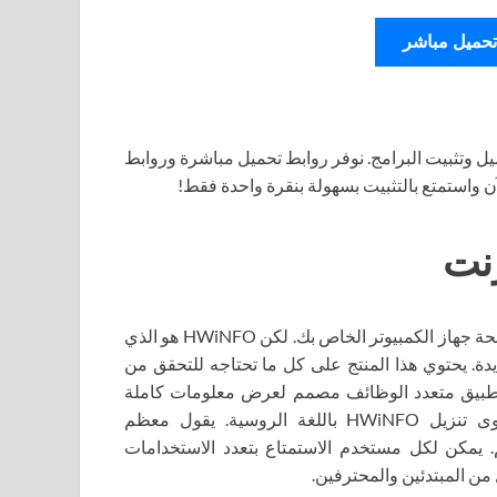
تحميل مباشر
ل وتثبيت البرامج. نوفر روابط تحميل مباشرة وروابط
آن واستمتع بالتثبيت بسهولة بنقرة واحدة فقط!
هناك العديد من المنتجات عبر الإنترنت التي تسمح لك بمراقبة صحة جهاز الكمبيوتر الخاص بك. لكن HWiNFO هو الذي
ة. يحتوي هذا المنتج على كل ما تحتاجه للتحقق من
اص بحثًا عن المعلمات والإمكانيات. HWiNFO هو تطبيق متعدد الوظائف مصمم لعرض معلومات كاملة
حول أجهزة الكمبيوتر. لبدء استخدام البرنامج، ما عليك سوى تنزيل HWiNFO باللغة الروسية. يقول معظم
. يمكن لكل مستخدم الاستمتاع بتعدد الاستخدامات
من المبتدئين والمحترفين.