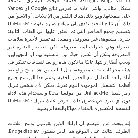
Google، Bing، Mail.ru، خدمات البحث “اليسرى” مدمجة
بشكل مثالي، والتي عادة ما تعرض نتائج Google أو Yandex
على صفحاتها. ومع ذلك، هناك الكثير من الإعلانات، أو الأسوأ من
ذلك، أن نتائج البحث تؤدي إلى مواقع ضارة. يقوم UnHackMe
بتقسيم جميع العناصر التي تم العثور عليها إلى الفئات التالية:
ضارة، مشبوهة، غير معروفة، ومفيدة. تم تمييز الأخيرة بعلامات
خضراء وهي خيارات آمنة معروفة. لكن العناصر الضارة غير
المعروفة يمكن أن تكمن أحيانًا بين المشتبه بهم أو المجهولين.
ويجب أيضًا إزالتها. غالبًا ما تكون هذه روابط لنطاقات تتنكر في
هيئة محركات بحث معروفة، مثل f. السابق. هذا منتج رائع يعد
أداة رائعة للتعامل مع الجذور الخفية. يدعم هذا البرنامج جميع
أنظمة التشغيل الموجودة اليوم تقريبًا. يمكن لأي شخص تنزيل
رمز تفعيل UnHackMe من موقعنا مجانًا واستخدام هذه الأداة
دون أي قيود. في غضون ذلك، نعرض عليك تنزيل UnHackMe
للنسخة المكسورة بالمفتاح مجانًا باللغة الروسية.
إنه يبحث عن التوسع. إن أولئك الذين يقومون بدمج إعلانات
الطرف الثالث على الموقع هم الذين يبطئون Bridge.display.