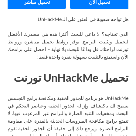
تحميل الآن
تحميل مباشر
هل تواجه صعوبة في العثور على الـ UnHackMe
الذي تحتاجه؟ لا داعي للبحث أكثر! هذه هي مصدرك الأفضل
لتحميل وتثبيت البرامج. نوفر روابط تحميل مباشرة وروابط
تورنت لراحتك. قل وداعًا للبحث بلا نهاية – احصل على برامجك
الآن واستمتع بالتثبيت بسهولة بنقرة واحدة فقط!
تحميل UnHackMe تورنت
UnHackMe هو برنامج للجذور الخفية ومكافحة برامج التجسس
يسمح لك باكتشاف وإزالة الجذور الخفية وعناصر التحكم في
البحث ومخفيات التتبع الضارة والبرامج غير المرغوب فيها. لا
تتمتع برامج مكافحة الفيروسات الحديثة بالقدرة على مقاومة
البرامج الضارة. ويرجع ذلك إلى حقيقة أن الجذور الخفية تقوم
بتشفير البيانات وأرشفتها وإخفاء أسماء العمليات ومفاتيح