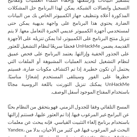
التسجيل واتصالات الشبكة. يمكن لهذا البرنامج حل المشكلات
المذكورة أعلاه وتنظيف جهاز الكمبيوتر الخاص بك من البيانات
الضارة. يحتوي هذا البرنامج على واجهة بديهية يمكن حتى
لمستخدمي أجهزة الكمبيوتر عديمي الخبرة التعامل معها. لا يتم
تنزيل منتج البرنامج على الكمبيوتر، لذا يمكن تنزيله على الأجهزة
القديمة. يضمن UnHackMe فحصًا سريعًا لنظام التشغيل للعثور
على الجذور الخفية وإزالتها. يعتمد البرنامج على فحص عميق
لنظام التشغيل لتحديد العمليات المشبوهة أو الملفات التي
يحتمل أن تكون خطيرة. إذا تم اكتشاف مكونات ضارة، فسيتم
حظرها على الفور وسيتلقى المستخدم إشعارًا مناسبًا.
UnHackMe يمكنك تنزيل التورنت باللغة الروسية مجانًا
باستخدام المفتاح الموجود أسفل الوصف.
المسح التلقائي وفقا للجدول الزمني. فهو يتحقق من النظام بحثًا
عن البرامج غير المرغوب فيها. إذا تم العثور عليها، فستتم إزالتها
باستخدام برنامج إلغاء التثبيت القياسي. فإنه يبحث عن معلمات
البحث غير المرغوب فيها. في كثير من الأحيان، بدلا من Yandex،