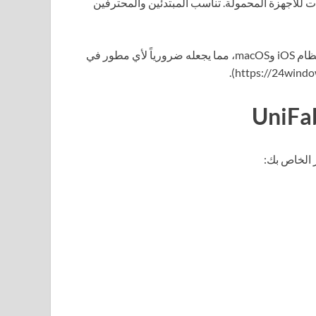
 للأجهزة المحمولة. تناسب المبتدئين والمحترفين
يستخدمه المطورون بشكل رئيسي لبناء التطبيقات المخصصة لنظام iOS وmacOS، مما يجعله ضرورياً لأي مطور في
 الخاص بك: