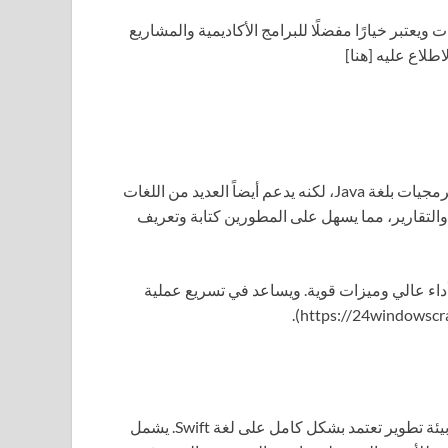
ويعتبر خيارًا مفضلًا للبرامج الأكاديمية والمشاريع
طلاع عليه [هنا]
هو بيئة تطوير متكاملة تم تصميمها لدعم تطوير البرمجيات بلغة Java، لكنه يدعم أيضاً العديد من اللغات
والتقارير، مما يسهل على المطورين كتابة وتعريف
 أداء عالي وميزات قوية. ويساعد في تسريع عملية
هي الأداة الرئيسية لمطوري تطبيقات Apple، حيث توفر بيئة تطوير تعتمد بشكل كامل على لغة Swift. يشمل