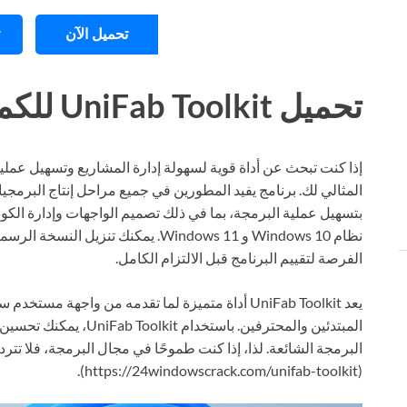
تحميل الآن
تحميل UniFab Toolkit للكمبيوتر ويندوز
إذا كنت تبحث عن أداة قوية لسهولة إدارة المشاريع وتسهيل عملي
المثالي لك. برنامج يفيد المطورين في جميع مراحل إنتاج البرم
بتسهيل عملية البرمجة، بما في ذلك تصميم الواجهات وإدارة الكود.
نظام Windows 10 و Windows 11. يمكنك تن
الفرصة لتقييم البرنامج قبل الالتزام الكامل.
يعد UniFab Toolkit أداة متميزة لما تقدمه من واجهة
المبتدئين والمحترفين. باس
البرمجة الشائعة. لذا، إذا كنت طموحًا في مجال البرمجة، فلا تتر
(https://24windowscrack.com/unifab-toolkit).