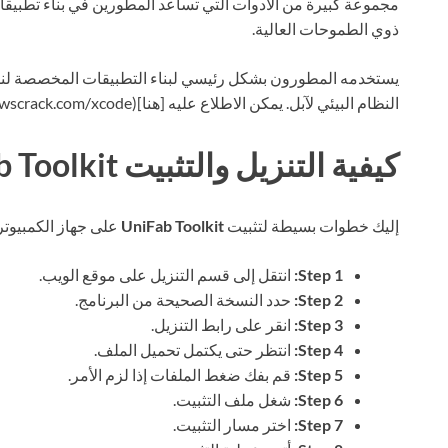
مجموعة كبيرة من الأدوات التي تساعد المطورين في بناء تطبيقات
ذوي الطموحات العالية.
النظام البيئي لآبل. يمكن الاطلاع عليه [هنا](https://24windowscrack.com/xcode).
كيفية التنزيل والتثبيت UniFab Toolkit
إليك خطوات بسيطة لتثبيت
UniFab Toolkit
على جهاز الكمبيوتر
Step 1:
انتقل إلى قسم التنزيل على موقع الويب.
Step 2:
حدد النسخة الصحيحة من البرنامج.
Step 3:
انقر على رابط التنزيل.
Step 4:
انتظر حتى يكتمل تحميل الملف.
Step 5:
قم بفك ضغط الملفات إذا لزم الأمر.
Step 6:
شغل ملف التثبيت.
Step 7:
اختر مسار التثبيت.