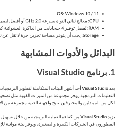
OS:
Windows 10 / 11
CPU:
معالج ثنائي النواة بسرعة 2.0 GHz أو أفضل لضمان الأداء السلس.
RAM:
يُفضل توفير 4 جيجابايت من الذاكرة العشوائية كحد أدنى، و8 جيجابايت لتعزيز الأداء.
Storage:
يجب أن يتوفر مساحة تخزين حرة لا تقل عن 100 ميجابايت لتثبيت البرنامج والتطبيقات الإضافية.
البدائل والأدوات المشابهة
1. برنامج Visual Studio
يعد
Visual Studio
أحد أشهر البيئات المتكاملة لتطوير البرمجيا
التعليمات البرمجية. يوفر مجموعة من الميزات القوية مثل تصحيح ا
لكل من المبتدئين والمحترفين. تتيح واجهته الغنية مجموعة من ال
يزيد
Visual Studio
من كفاءة العملية البرمجية من خلال تسهيل إ
المطورون في الشركات الكبيرة والصغيرة، ويوفر بيئة مواتية للإنتا