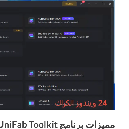
مميزات برنامج UniFab Toolkit