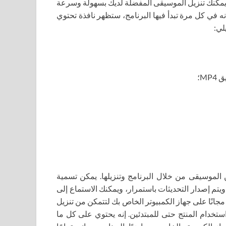
ا البرنامج، يمكنك تنزيل الموسيقى المفضلة لديك بسهولة وسرعة
ه في كل مرة تبدأ فيها البرنامج، ستظهر نافذة تحتوي
لموسيقى من خلال البرنامج وتنزيلها. يمكن تسمية
يتم إصدار التحديثات باستمرار، ويمكنك الاستماع إلى
لموسيقى وتنزيلها في أي وقت من اليوم. يجدر تنزيل VK Music مجانًا على جهاز الكمبيوتر الخاص بك لتتمكن من تنزيل
ستخدام المنتج حتى للمبتدئين. إنه يحتوي على كل ما