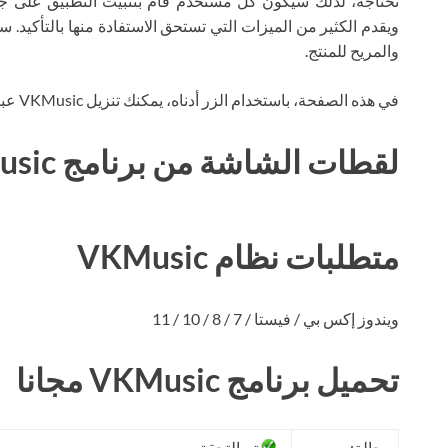
تحتاجه، لذلك سيكون كل مستخدم قام بتثبيت التطبيق على جهاز 
ويقدم الكثير من الميزات التي تستحق الاستفادة منها بالتأكيد.
والمريح للمنتج.
في هذه الصفحة، باستخدام الزر أدناه، يمكنك تنزيل VKMusic عبر التورنت مجانًا.
لقطات الشاشة من برنامج VKMusic
متطلبات نظام VKMusic
ويندوز إكس بي / فيستا / 7 / 8 / 10 / 11
تحميل برنامج VKMusic مجانا
حالة:
تم التحقق