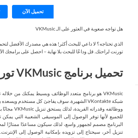
تحميل الآن
هل تواجه صعوبة في العثور على الـ VKMusic
الذي تحتاجه؟ لا داعي للبحث أكثر! هذه هي مصدرك الأفضل لتحمي
تورنت لراحتك. قل وداعًا للبحث بلا نهاية – احصل على برامجك ال
تحميل برنامج VKMusic تورنت
VKMusic هو برنامج متعدد الوظائف وبسيط يمكنك من خلال
شبكة VKontakte الشهيرة. سوف يفاجئ كل مستخدم 
ووظائفه وقدرات
للجميع لأنها توفر الوصول إلى الموسيقى الشعبية التي يمكن تن
البرنامج مصمم لجمهور واسع، لذلك سيكون مساعدًا ممتازًا لمحب
تنزيل آخر، سيحتاج إلى تزويده بإمكانية الوصول إلى الإنترنت.