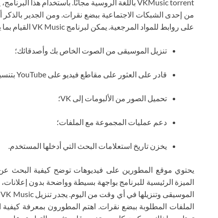
VKMusic torrent باللغة الروسية مجانًا. باستخدام هذ
من إحدى الشبكات الاجتماعية ببضع نقرات. ومن الجدير بالذكر أن
على روابط للمواد المرجعية. يمكن لبرنامج VK Music القيام بما يلي:
تنزيل الموسيقى من الصوت الخاص بك وأصدقائك؛
قادر على العثور على مقاطع فيديو على YouTube بتنسيق MP4؛
تحميل الصور من الألبومات إلى VK؛
دعم عمليات المجموعة مع الملفات؛
يخزن تاريخ استعلامات البحث التي أدخلها المستخدم.
يحتوي موقع المطورين على فيديوهات توضح كيفية البحث عن ا
الميزة الرئيسية للبرنامج بواجهة بسيطة وواضحة بدون إعلانات، و
ا
الملفات المطلوبة ببضع نقرات. اهتم المطورون بمعرفة كيفية ا