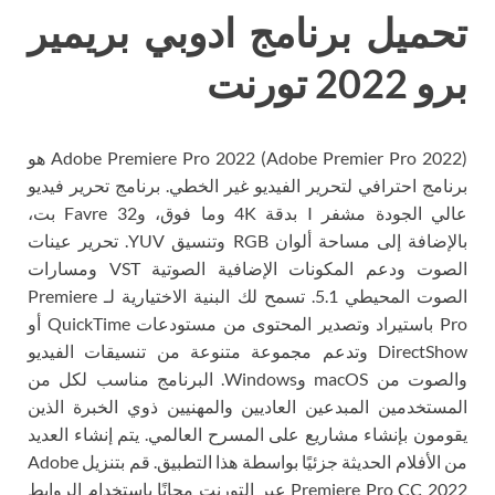
تحميل برنامج ادوبي بريمير
برو 2022 تورنت
Adobe Premiere Pro 2022 (Adobe Premier Pro 2022) هو
برنامج احترافي لتحرير الفيديو غير الخطي. برنامج تحرير فيديو
عالي الجودة مشفر I بدقة 4K وما فوق، وFavre 32 بت،
بالإضافة إلى مساحة ألوان RGB وتنسيق YUV. تحرير عينات
الصوت ودعم المكونات الإضافية الصوتية VST ومسارات
الصوت المحيطي 5.1. تسمح لك البنية الاختيارية لـ Premiere
Pro باستيراد وتصدير المحتوى من مستودعات QuickTime أو
DirectShow وتدعم مجموعة متنوعة من تنسيقات الفيديو
والصوت من macOS وWindows. البرنامج مناسب لكل من
المستخدمين المبدعين العاديين والمهنيين ذوي الخبرة الذين
يقومون بإنشاء مشاريع على المسرح العالمي. يتم إنشاء العديد
من الأفلام الحديثة جزئيًا بواسطة هذا التطبيق. قم بتنزيل Adobe
Premiere Pro CC 2022 عبر التورنت مجانًا باستخدام الروابط