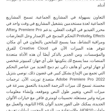
أدناه.
التعاون بسهولة في المشاريع الجماعية. تسمح المشاريع
الجماعية لعدة مستخدمين بتشغيل المشاريع في وقت واحد في
محرر الفيديو في الوقت الفعلي. يدعم Premiere Pro وAfter
Effects وPrelude التحكم المدمج في الإصدار وحل التعارضات
ومراقبة النشاط، مما يسمح للمانحين بالتعاون في أي مكان.
تتوفر هذه الميزات الآن في Creative Cloud للفرق
والمؤسسات. ومن الجدير بالذكر أيضًا أن هذه الأداة متعددة
المنصات، مما يسمح لك بتكوينها على أي جهاز: كمبيوتر شخصي
أو جهاز لوحي أو هاتف ذكي. تم دمج العديد من عناصر التحكم
التي تجمع بين الإبداع بشكل كبير. في غضون ذلك، نوصي بتنزيل
Adobe Premiere Pro 2022 متصدع تورنت الآن. ترجمات
محسنة. تسمح لك ميزات الترجمة الجديدة بالتعمق بسرعة في
ميزات النص، وتغيير طول النص وموقعه، وإنشاء معلومات
مرئية وغير مستغلة. تحسينات لومتري فافر. مع خيارات الألوان
الجديدة، يمكنك على الفور تحديد ألوان HSL الثانوية، والعمل مع
ملفات HDR10، والاستفادة من الدعم المحسن لبيانات تعريف