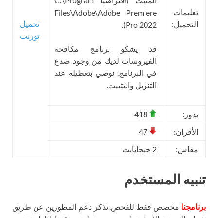
المثبت (افتراضيًا C:\Program
تعليمات
Files\Adobe\Adobe Premiere
تحميل
التحميل:
Pro 2022).
تورنت
قد يشكو برنامج مكافحة
الفيروسات لديك من وجود صدع
في البرنامج. نوصي بتعطيله عند
التنزيل والتثبيت.
بذور:
418
الأقران:
47
مقاس:
2 جيجابايت
تنبيه المستخدم
برنامجنا
مخصص فقط للفحص. تذكر دعم المطورين عن طريق