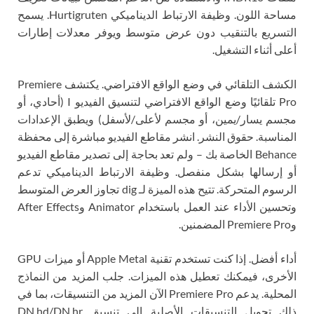
مساحة اللون. وظيفة الارتباط الديناميكي Hurtigruten. يسمح
التسريع بالتنقيب دون عرض متوسط ​​ويوفر معدلات إطارات
أعلى أثناء التشغيل.
الكشف التلقائي في وضع الواقع الافتراضي. يكتشف Premiere
Pro تلقائيًا وضع الواقع الافتراضي لتنسيق الفيديو I (أحادي، أو
مجسم يسار/يمين، أو مجسم لأعلى/لأسفل) ويطبق الإعدادات
المناسبة. حقوق النشر. انشر مقاطع الفيديو مباشرة إلى محفظة
Behance الخاصة بك – ولم تعد بحاجة إلى تصدير مقاطع الفيديو
أو إرسالها بشكل منفصل. وظيفة الارتباط الديناميكي تدعم
الرسوم المتحركة. تتيح هذه الميزة لـ dig تجاوز العرض المتوسط
​​وتحسين الأداء عند العمل باستخدام Animator وAfter Effects
وPremiere Pro المضمنين.
أداء أفضل. إذا كنت تستخدم تقنية Apple Metal أو ميزات GPU
الأخرى، فيمكنك تعطيل هذه الميزات. جلب المزيد من النماذج
المحلية. يدعم Premiere Pro الآن المزيد من التنسيقات، بما في
ذلك تحويل التنسيقات الأصلية إلى تنسيق DN.hd/DN.hr