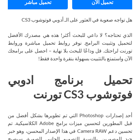
تحميل الآن
تحميل مباشر
هل تواجه صعوبة في العثور على الـ أدوبي فوتوشوب CS3
الذي تحتاجه؟ لا داعي للبحث أكثر! هذه هي مصدرك الأفضل
لتحميل وتثبيت البرامج. نوفر روابط تحميل مباشرة وروابط
تورنت لراحتك. قل وداعًا للبحث بلا نهاية – احصل على برامجك
الآن واستمتع بالتثبيت بسهولة بنقرة واحدة فقط!
تحميل برنامج ادوبي
فوتوشوب CS3 ​​تورنت
أحد إصدارات Photoshop التي تم تطويرها بشكل أفضل من
قبل المطورين لتحسين ميزات برامج Adobe الكلاسيكية. تم
تحسين دعم Camera RAW في هذا الإصدار المحسن، وهو خبر
جيد للمصورين. بالنسبة للتصميم الجانبي للصورة، سيصبح