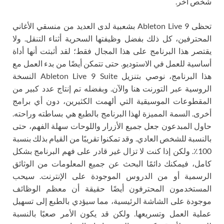
شخص آخر.
تحظى Ableton Live 9 بشعبية لدى العديد من منسقي الأغاني
المحترفين، كل ذلك بفضل وظيفتها السحرية أثناء التنقل. ولا
يقتصر هذا البرنامج على هذا المجال فقط؛ لقد أثبتت أنها أداة
أساسية للعمل في الاستوديو. حتى تتمكن أيضًا من بدء العمل مع
هذا البرنامج، نوصي بتنزيل Ableton Live 9 Suite النسخة
الروسية عبر التورنت هنا والآن. وبفضله تم إنتاج عدد كبير من
المقطوعات الموسيقية التي ألهمت الكثيرين، دون أي برامج
أخرى. السمة المميزة لهذا البرنامج بالطبع هي بساطته وراحته.
حاول المبدعون جعل جميع الأزرار واللوحات سهلة الفهم، حتى
بالنسبة للشخص العادي. وقد تمكنوا تقريبًا من القيام بذلك بنسبة
100٪. ولكن إذا كنت لا تزال غير قادر على فهم البرنامج بشكل
كامل، فيمكنك دائمًا البحث عن جميع المعلومات من الوثائق
الرسمية أو من الدروس الموجودة على الإنترنت. سيحب
المستخدمون المحترفون أيضًا حقيقة أن معظم الوظائف
موجودة على الشاشة الرئيسية، مما سيؤدي بالطبع إلى تسهيل
عملية العمل وتسريعها. ولكن قد يكون الأمر صعبًا بالنسبة