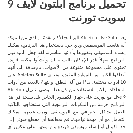
تحميل برنامج ابلتون لايف 9
سويت تورنت
يعد Ableton Live Suite البرنامج الأكثر تقدمًا والذي من المؤكد
أنه يناسب الموسيقيين ودي جي. باستخدام هذا البرنامج، يمكنك
إنشاء الموسيقى وتغييرها وأدائها مباشرة. لقد جعل المبدعون
البرنامج سهلاً قدر الإمكان بالنسبة لك وأنشأوا مكتبة فريدة
تحتوي على مجموعة متنوعة من الأصوات، بالإضافة إلى أنهم
أضافوا الكثير من الموارد المفيدة. يحتوي Ableton Suite على
10 أدوات مختلفة، بدءًا من آلة النطق، وانتهاءً بالعديد من أدوات
المحاكاة، ولكن للاستفادة من كل هذا، نوصي بتنزيل Ableton
Live 9 مع تورنت على جهاز الكمبيوتر الخاص بك. ستجد في هذا
البرنامج حزمة من المكونات البرمجية التي ستحتاجها بالتأكيد
للعمل بشكل احترافي مع الموسيقى. وبمساعدتهم، يمكنك
التعامل مع أي مهمة تواجهك. قم بمعالجة أي مقطع صوتي إلى
حد الكمال أو إنشاء موسيقى فريدة من نوعها، على عكس أي