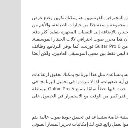
فريق من المحترفين الفرنسيين. هنا يمكنك تكوين وضع عرض
ك مجموعة واسعة جدًا من خيارات الطباعة، والأهم من
ر، بالإضافة إلى التقنيات المجهزة بتقليد أكثر دقة.
أن هذا محرر صوت احترافي لآلات الجيتار الموسيقية.
لبدء استخدام التطبيق، ما عليك سوى تنزيل النسخة الروسية من Guitar Pro 6 تورنت. كما يوفر البرنامج وظائف
 ليس فقط بين محبي الموسيقى العاديين، ولكن أيضًا
. بمساعدة مثل هذا البرنامج يمكنك تحقيق ارتفاعات
أية صعوبات، لذا لا تترددوا في تحميل البرنامج. في
وقت إنشاء المسارات، يمكنك تعديلها أو استبدال اللحظة التي حدث فيها خطأ تمامًا. يتمتع Guitar Pro 6 ببساطة
ير قدر كبير من الوقت مع الاستمرار في الحصول على
ى تقنية خاصة ستساعد في تحقيق جودة صوت عالية. يتم
ا بعمل رائع. تتيح لك إمكانيات تحرير المسار الصوتي