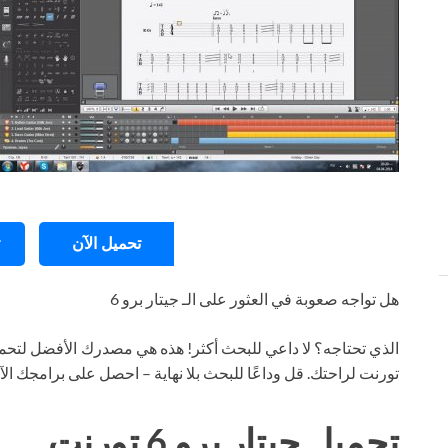
تحميل الآن
هل تواجه صعوبة في العثور على الـ جيتار برو 6
الذي تحتاجه؟ لا داعي للبحث أكثر! هذه هي مصدرك الأفضل لتحمي
تورنت لراحتك. قل وداعًا للبحث بلا نهاية – احصل على برامجك ال
تحميل جيتار برو 6 تورنت