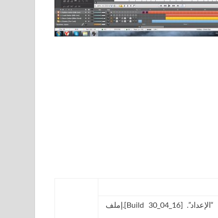
1. قم بتثبيت البرنامج (قم بتشغيل ملف “الإعداد”. [Build 30_04_16].إملف