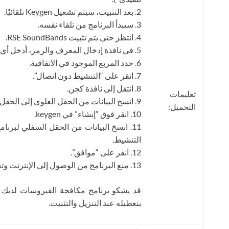
2. بعد التثبيت، سيتم تشغيل Keygen تلقائيًا.
3. سيبدأ البرنامج من تلقاء نفسه.
4. انتظر حتى يتم تثبيت RSE SoundBands.
5. في نافذة إدخال المعرف والرمز، أدخل أي بيانات.
6. حدد المربع الموجود في الاتفاقية.
7. انقر على “التنشيط دون اتصال”.
8. انتقل إلى نافذة كجن.
تعليمات
9. انسخ البيانات من الحقل العلوي إلى الحقل العلوي لـ keygen.
التحميل:
10. انقر فوق “إنشاء” في keygen.
التنشيط.
12. انقر على “موافق”.
13. منع البرنامج من الوصول إلى الإنترنت وتعطيل التحديث التلقائي.
قد يشكو برنامج مكافحة الفيروسات لديك
بتعطيله عند التنزيل والتثبيت.